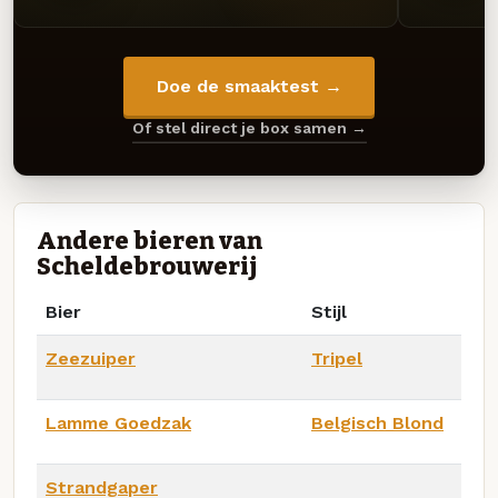
Doe de smaaktest →
Of stel direct je box samen →
Andere bieren van
Scheldebrouwerij
Bier
Stijl
Zeezuiper
Tripel
Lamme Goedzak
Belgisch Blond
Strandgaper