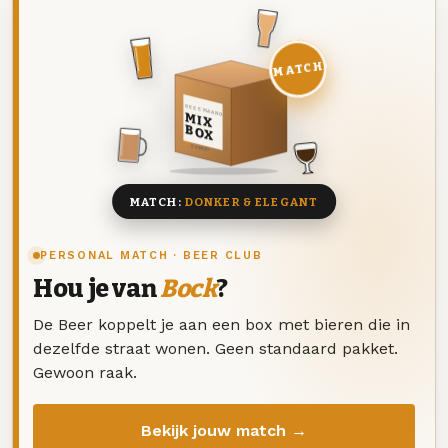
MATCH
DEZE MAAND
MIX
BOX
8 BIEREN
MATCH:
DONKER & ELEGANT
PERSONAL MATCH · BEER CLUB
Hou je van
Bock
?
De Beer koppelt je aan een box met bieren die in
dezelfde straat wonen. Geen standaard pakket.
Gewoon raak.
Bekijk jouw match →