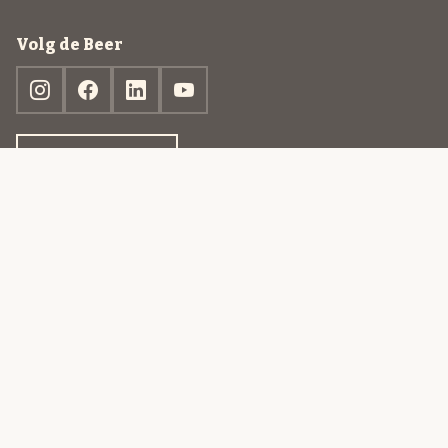
Volg de Beer
Ontdek jouw box
© 2013-2026 Beer in a Box BV