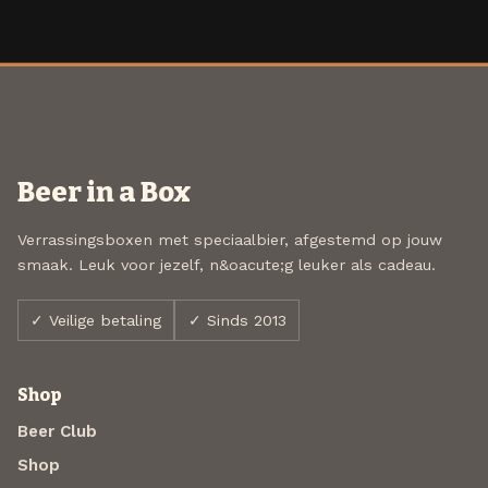
Beer in a Box
Verrassingsboxen met speciaalbier, afgestemd op jouw
smaak. Leuk voor jezelf, n&oacute;g leuker als cadeau.
✓ Veilige betaling
✓ Sinds 2013
Shop
Beer Club
Shop