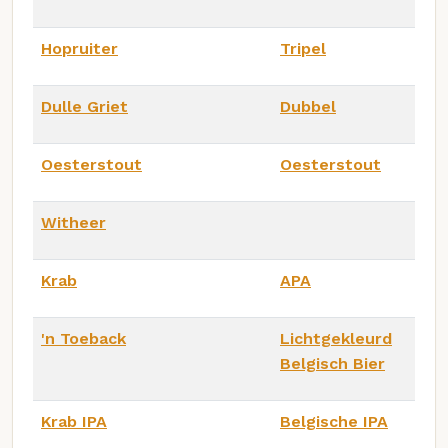
Hopruiter
Tripel
Dulle Griet
Dubbel
Oesterstout
Oesterstout
Witheer
Krab
APA
'n Toeback
Lichtgekleurd
Belgisch Bier
Krab IPA
Belgische IPA