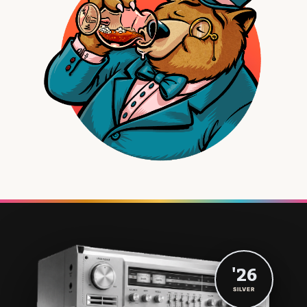
'26
SILVER