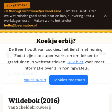
ZOMERSTAND
De Beer ligt met z'n voetjes in het zand.
T/m 10 augustus zijn
×
we wat minder goed bereikbaar en kan je levering 1 tot 4
werkdagen duren. Mailen werkt het snelst:
hello@beerinabox.nl
Ik heb een vraag
Contact
Inloggen
Koekje erbij?
De Beer houdt van cookies, het liefst met honing.
Zodat zijn site super werkt en om lekker te
grasduinen in webstatistieken.
Klik hier
voor meer
informatie over zijn honingwafels.
Navigatie
Voorkeuren
Cookies toestaan
BOCK · SCHELDEBROUWERIJ
Wildebok (2016)
van Scheldebrouwerij