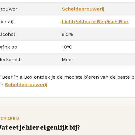
Brouwer
Scheldebrouwerij
ierstijl
Lichtgekleurd Belgisch Bier
Alcohol
8.0%
Drink op
10°C
Herkomst
Meer
j Beer in a Box ontdek je de mooiste bieren van de beste 
an
Scheldebrouwerij
.
TEN ERBIJ
at eet je hier eigenlijk bij?