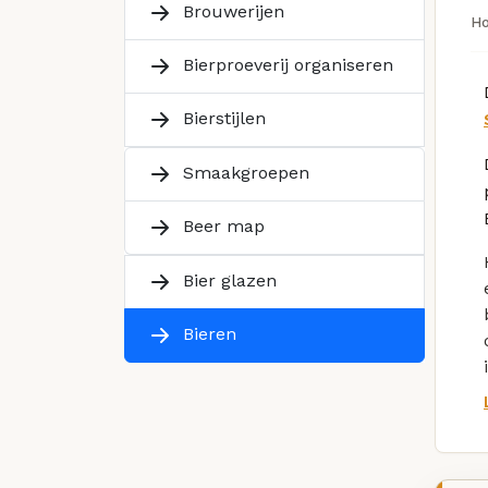
Brouwerijen
H
Bierproeverij organiseren
Bierstijlen
Smaakgroepen
Beer map
Bier glazen
Bieren
i