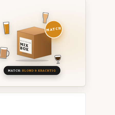
MATCH
DEZE MAAND
MIX
BOX
8 BIEREN
MATCH:
BLOND & KRACHTIG