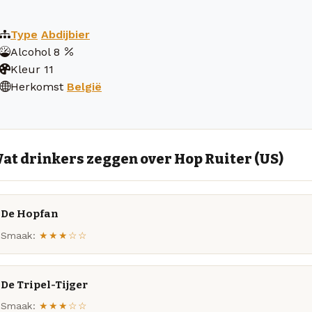
Type
Abdijbier
Alcohol
8
Kleur
11
Herkomst
België
at drinkers zeggen over Hop Ruiter (US)
De Hopfan
Smaak:
★★★☆☆
De Tripel-Tijger
Smaak:
★★★☆☆