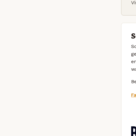
Vi
S
Sc
g
e
wa
Be
F