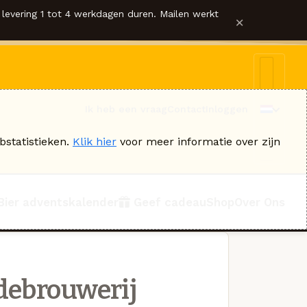
levering 1 tot 4 werkdagen duren. Mailen werkt
×
Ik heb een vraag
Contact
Inloggen
bstatistieken.
Klik hier
voor meer informatie over zijn
Bier adventskalender
Geef cadeau
Shop
Over Ons
debrouwerij