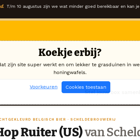
d.
T/m 10 augustus zijn we wat minder goed bereikbaar en kan je 
Koekje erbij?
dat zijn site super werkt en om lekker te grasduinen in we
honingwafels.
Voorkeuren
Cookies toestaan
Stel jouw box samen
ICHTGEKLEURD BELGISCH BIER · SCHELDEBROUWERIJ
Hop Ruiter (US)
van Schel