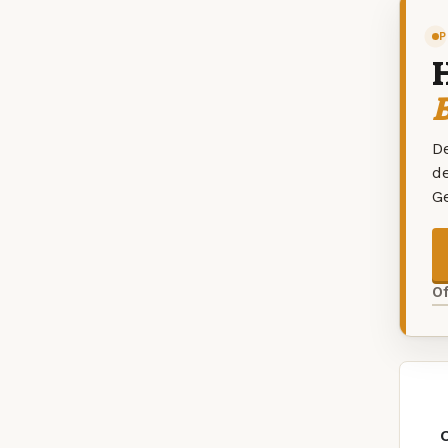
P
B
De
d
G
O