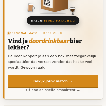
MIX
BOX
8 BIEREN
MATCH:
BLOND & KRACHTIG
PERSONAL MATCH · BEER CLUB
Vind je
doordrinkbaar
bier
lekker?
De Beer koppelt je aan een box met toegankelijk
speciaalbier dat verrast zonder dat het te veel
wordt. Gewoon raak.
Bekijk jouw match →
Of doe de snelle smaaktest →