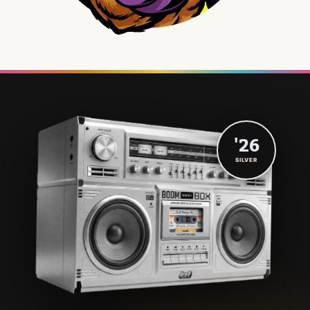
'26
SILVER