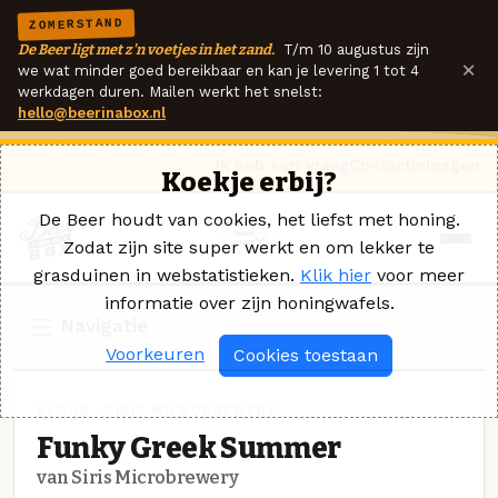
ZOMERSTAND
De Beer ligt met z'n voetjes in het zand.
T/m 10 augustus zijn
×
we wat minder goed bereikbaar en kan je levering 1 tot 4
werkdagen duren. Mailen werkt het snelst:
hello@beerinabox.nl
Ik heb een vraag
Contact
Inloggen
Koekje erbij?
De Beer houdt van cookies, het liefst met honing.
Zodat zijn site super werkt en om lekker te
grasduinen in webstatistieken.
Klik hier
voor meer
informatie over zijn honingwafels.
Navigatie
Voorkeuren
Cookies toestaan
BLOND · SIRIS MICROBREWERY
Funky Greek Summer
van Siris Microbrewery