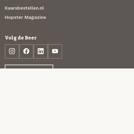
Kaarsbestellen.nl
Hopster Magazine
Volg de Beer
Ontdek jouw box
© 2013-2026 Beer in a Box BV