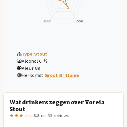
Type
Stout
Alcohol
6
Kleur
89
Herkomst
Groot Brittanië
Wat drinkers zeggen over Voreia
Stout
★★★☆☆
3.3
uit 53 reviews