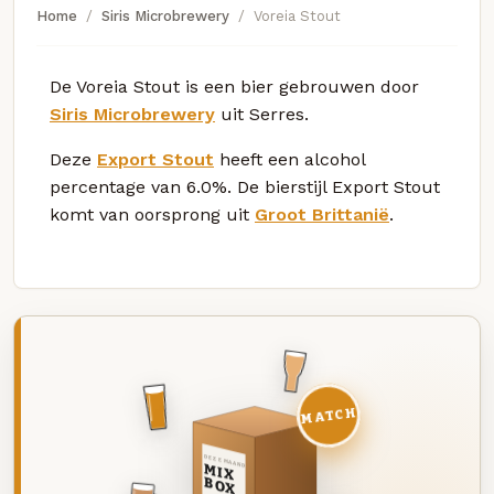
Home
Siris Microbrewery
Voreia Stout
De Voreia Stout is een bier gebrouwen door
Siris Microbrewery
uit Serres.
Deze
Export Stout
heeft een alcohol
percentage van 6.0%. De bierstijl Export Stout
komt van oorsprong uit
Groot Brittanië
.
MATCH
DEZE MAAND
MIX
BOX