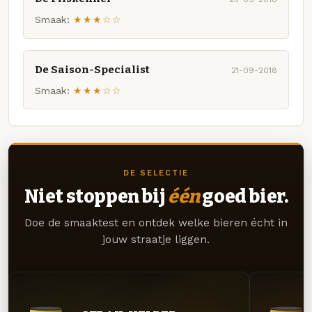
Smaak:
★★★☆☆
De Saison-Specialist
21-09-2018
Smaak:
★★★☆☆
DE SELECTIE
Niet stoppen bij
één
goed bier.
Doe de smaaktest en ontdek welke bieren écht in
jouw straatje liggen.