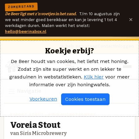
ZOMERSTAND
De Beer ligt met z'n voetjes in het zand.
T/m 10 augustus zijn
×
we wat minder goed bereikbaar en kan je levering 1 tot 4
werkdagen duren. Mailen werkt het snelst:
hello@beerinabox.nl
Ik heb een vraag
Contact
Inloggen
Koekje erbij?
De Beer houdt van cookies, het liefst met honing.
Zodat zijn site super werkt en om lekker te
grasduinen in webstatistieken.
Klik hier
voor meer
informatie over zijn honingwafels.
Navigatie
Voorkeuren
Cookies toestaan
EXPORT STOUT · SIRIS MICROBREWERY
Voreia Stout
van Siris Microbrewery