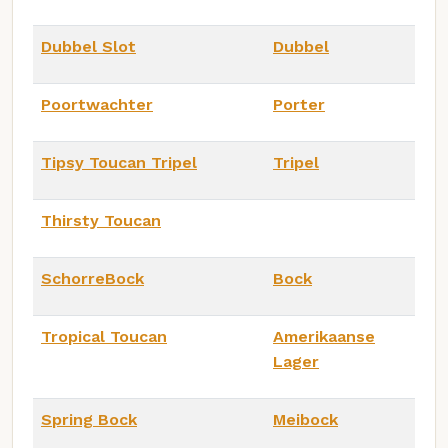
Dubbel Slot
Dubbel
Poortwachter
Porter
Tipsy Toucan Tripel
Tripel
Thirsty Toucan
SchorreBock
Bock
Tropical Toucan
Amerikaanse
Lager
Spring Bock
Meibock