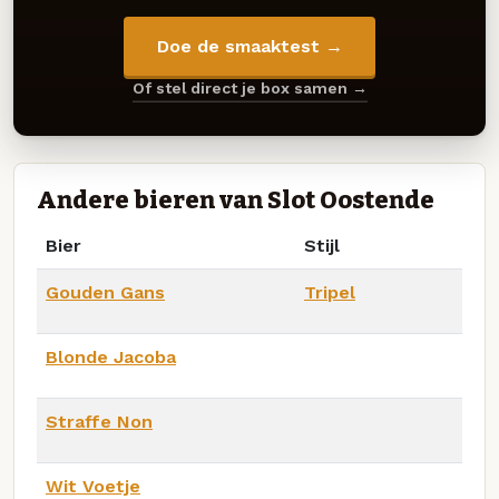
Doe de smaaktest →
Of stel direct je box samen →
Andere bieren van Slot Oostende
Bier
Stijl
Gouden Gans
Tripel
Blonde Jacoba
Straffe Non
Wit Voetje