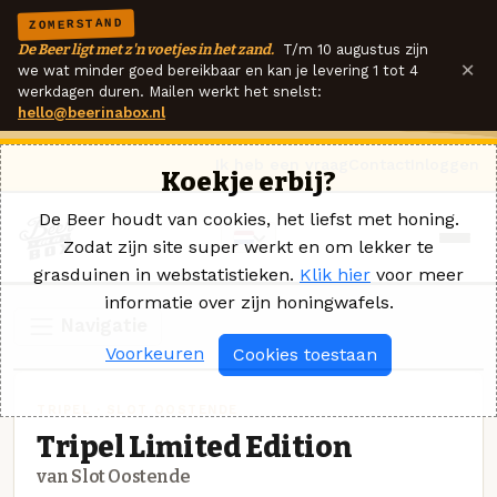
ZOMERSTAND
De Beer ligt met z'n voetjes in het zand.
T/m 10 augustus zijn
×
we wat minder goed bereikbaar en kan je levering 1 tot 4
werkdagen duren. Mailen werkt het snelst:
hello@beerinabox.nl
Ik heb een vraag
Contact
Inloggen
Koekje erbij?
De Beer houdt van cookies, het liefst met honing.
Zodat zijn site super werkt en om lekker te
grasduinen in webstatistieken.
Klik hier
voor meer
informatie over zijn honingwafels.
Navigatie
Voorkeuren
Cookies toestaan
TRIPEL · SLOT OOSTENDE
Tripel Limited Edition
van Slot Oostende