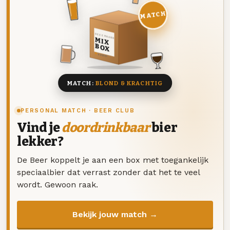
MATCH
DEZE MAAND
MIX
BOX
8 BIEREN
MATCH:
BLOND & KRACHTIG
PERSONAL MATCH · BEER CLUB
Vind je
doordrinkbaar
bier
lekker?
De Beer koppelt je aan een box met toegankelijk
speciaalbier dat verrast zonder dat het te veel
wordt. Gewoon raak.
Bekijk jouw match →