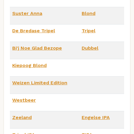
Suster Anna
Blond
De Bredase Tripel
Tripel
Bi'j Noe Glad Bezope
Dubbel
Kiepoog Blond
Weizen Limited Edition
Westbeer
Zeeland
Engelse IPA