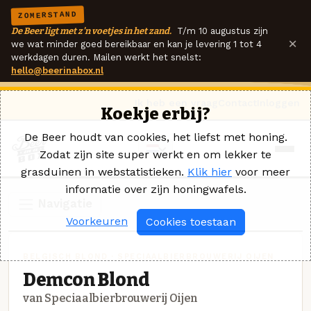
ZOMERSTAND
De Beer ligt met z'n voetjes in het zand.
T/m 10 augustus zijn
×
we wat minder goed bereikbaar en kan je levering 1 tot 4
werkdagen duren. Mailen werkt het snelst:
hello@beerinabox.nl
Ik heb een vraag
Contact
Inloggen
Koekje erbij?
De Beer houdt van cookies, het liefst met honing.
Zodat zijn site super werkt en om lekker te
grasduinen in webstatistieken.
Klik hier
voor meer
informatie over zijn honingwafels.
Navigatie
Voorkeuren
Cookies toestaan
BELGISCH BLOND · SPECIAALBIERBROUWERIJ OIJEN
Demcon Blond
van Speciaalbierbrouwerij Oijen