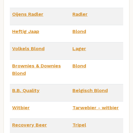
Oijens Radler
Radler
Heftig Jaap
Blond
Volkels Blond
Lager
Brownies & Downies
Blond
Blond
B.B. Quality
Belgisch Blond
Witbier
Tarwebier - witbier
Recovery Beer
Tripel