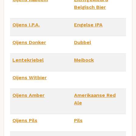
Belgisch Bier
Oijens I.P.A.
Engelse IPA
Oijens Donker
Dubbel
Lentekriebel
Meibock
Oijens Witbier
Oijens Amber
Amerikaanse Red
Ale
Oijens Pils
Pils