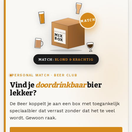
MATCH
DEZE MAAND
MIX
BOX
8 BIEREN
MATCH:
BLOND & KRACHTIG
PERSONAL MATCH · BEER CLUB
Vind je
doordrinkbaar
bier
lekker?
De Beer koppelt je aan een box met toegankelijk
speciaalbier dat verrast zonder dat het te veel
wordt. Gewoon raak.