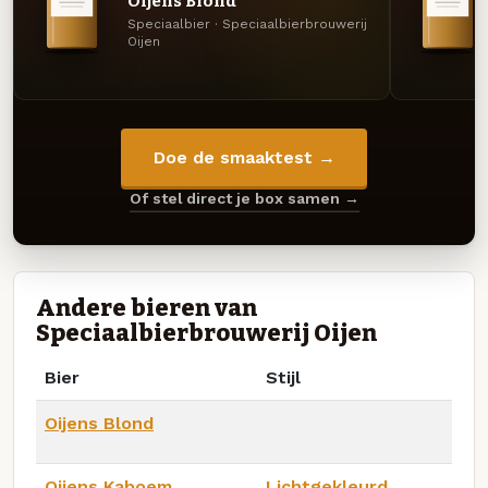
Oijens Blond
Speciaalbier · Speciaalbierbrouwerij
Oijen
Doe de smaaktest →
Of stel direct je box samen →
Andere bieren van
Speciaalbierbrouwerij Oijen
Bier
Stijl
Oijens Blond
Oijens Kaboem
Lichtgekleurd