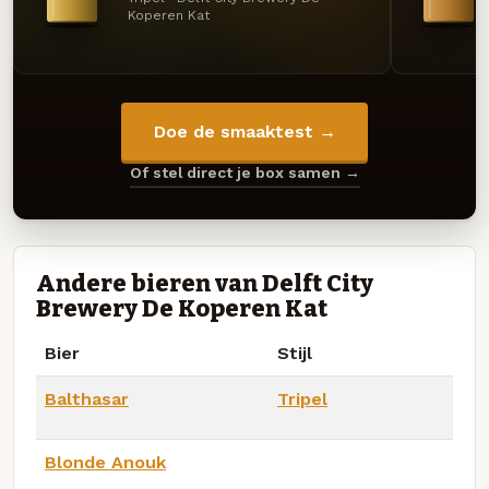
Koperen Kat
Doe de smaaktest →
Of stel direct je box samen →
Andere bieren van Delft City
Brewery De Koperen Kat
Bier
Stijl
Balthasar
Tripel
Blonde Anouk