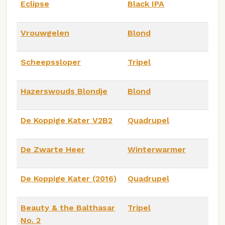
Eclipse
Black IPA
Vrouwgelen
Blond
Scheepssloper
Tripel
Hazerswouds Blondje
Blond
De Koppige Kater V2B2
Quadrupel
De Zwarte Heer
Winterwarmer
De Koppige Kater (2016)
Quadrupel
Beauty & the Balthasar
Tripel
No. 2