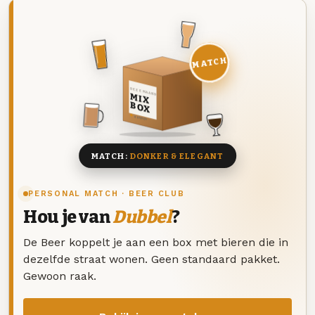
MATCH
DEZE MAAND
MIX
BOX
8 BIEREN
MATCH:
DONKER & ELEGANT
PERSONAL MATCH · BEER CLUB
Hou je van
Dubbel
?
De Beer koppelt je aan een box met bieren die in
dezelfde straat wonen. Geen standaard pakket.
Gewoon raak.