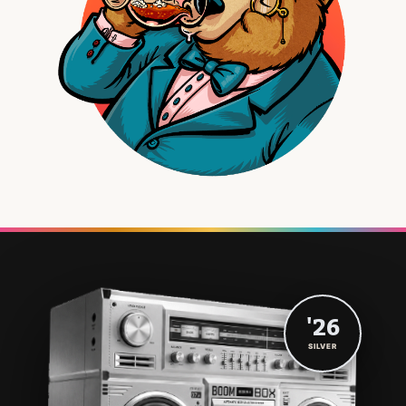
'26
SILVER