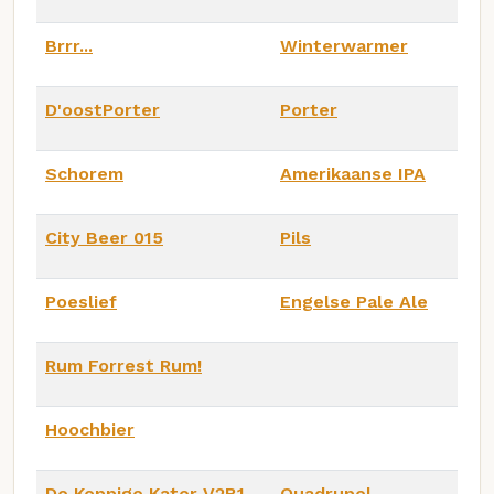
Brrr...
Winterwarmer
D'oostPorter
Porter
Schorem
Amerikaanse IPA
City Beer 015
Pils
Poeslief
Engelse Pale Ale
Rum Forrest Rum!
Hoochbier
De Koppige Kater V2B1
Quadrupel