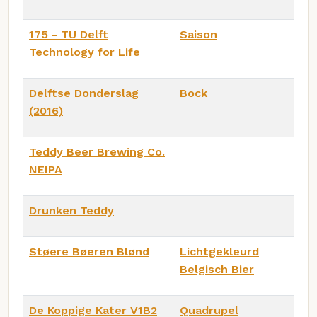
175 - TU Delft
Saison
Technology for Life
Delftse Donderslag
Bock
(2016)
Teddy Beer Brewing Co.
NEIPA
Drunken Teddy
Støere Bøeren Blønd
Lichtgekleurd
Belgisch Bier
De Koppige Kater V1B2
Quadrupel