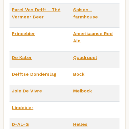
Parel Van Delft - Thé
Saison -
Vermeer Beer
farmhouse
Princebier
Amerikaanse Red
Ale
De Kater
Quadrupel
Delftse Donderslag
Bock
Joie De Vivre
Meibock
Lindebier
D-AL-G
Helles