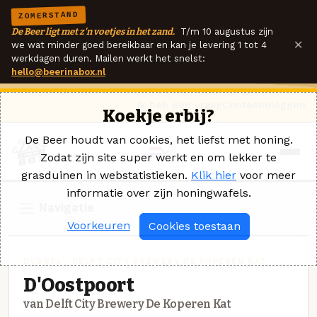
ZOMERSTAND
De Beer ligt met z'n voetjes in het zand.
T/m 10 augustus zijn
×
we wat minder goed bereikbaar en kan je levering 1 tot 4
werkdagen duren. Mailen werkt het snelst:
hello@beerinabox.nl
Ik heb een vraag
Contact
Inloggen
Koekje erbij?
De Beer houdt van cookies, het liefst met honing.
Zodat zijn site super werkt en om lekker te
grasduinen in webstatistieken.
Klik hier
voor meer
informatie over zijn honingwafels.
Navigatie
Voorkeuren
Cookies toestaan
DUBBEL · DELFT CITY BREWERY DE KOPEREN KAT
D'Oostpoort
van Delft City Brewery De Koperen Kat