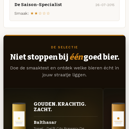
De Saison-Specialist
26-07-2015
Smaak:
★★☆☆☆
DE SELECTIE
Niet stoppen bij
één
goed bier.
Doe de smaaktest en ontdek welke bieren écht in
jouw straatje liggen.
GOUDEN. KRACHTIG.
ZACHT.
Balthasar
Tripel · Delft City Brewery De