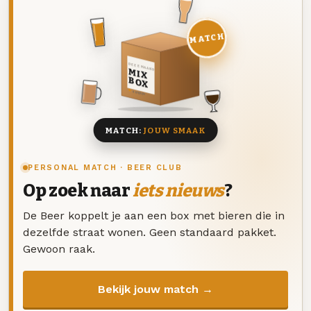
MATCH
DEZE MAAND
MIX
BOX
8 BIEREN
MATCH:
JOUW SMAAK
PERSONAL MATCH · BEER CLUB
Op zoek naar
iets nieuws
?
De Beer koppelt je aan een box met bieren die in
dezelfde straat wonen. Geen standaard pakket.
Gewoon raak.
Bekijk jouw match →