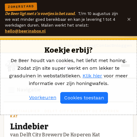
ZOMERSTAND
De Beer ligt met z'n voetjes in het zand.
T/m 10 augustus zijn
×
we wat minder goed bereikbaar en kan je levering 1 tot 4
werkdagen duren. Mailen werkt het snelst:
hello@beerinabox.nl
Ik heb een vraag
Contact
Inloggen
Koekje erbij?
De Beer houdt van cookies, het liefst met honing.
Zodat zijn site super werkt en om lekker te
grasduinen in webstatistieken.
Klik hier
voor meer
informatie over zijn honingwafels.
Navigatie
Voorkeuren
Cookies toestaan
SPECIAALBIER · DELFT CITY BREWERY DE KOPEREN
KAT
Lindebier
van Delft City Brewery De Koperen Kat