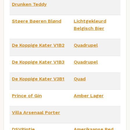
Drunken Teddy
Støere Bøeren Blønd
Lichtgekleurd
Belgisch Bier
De Koppige Kater V1B2
Quadrupel
De Koppige Kater V1B3
Quadrupel
De Koppige Kater V3B1
Quad
Prince of Gin
Amber Lager
Villa Arsenaal Porter
DSVPintje
Amerikaanse Red