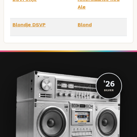
Ale
Blondje DSVP
Blond
'26
SILVER