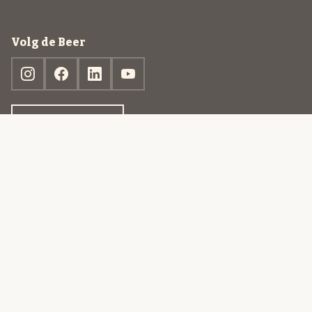
Volg de Beer
Ontdek jouw box
© 2013-2026 Beer in a Box BV