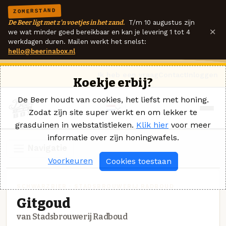
ZOMERSTAND
De Beer ligt met z'n voetjes in het zand.
T/m 10 augustus zijn
×
we wat minder goed bereikbaar en kan je levering 1 tot 4
werkdagen duren. Mailen werkt het snelst:
hello@beerinabox.nl
Ik heb een vraag
Contact
Inloggen
Koekje erbij?
De Beer houdt van cookies, het liefst met honing.
Zodat zijn site super werkt en om lekker te
grasduinen in webstatistieken.
Klik hier
voor meer
informatie over zijn honingwafels.
Navigatie
Voorkeuren
Cookies toestaan
SCHWARZBIER · STADSBROUWERIJ RADBOUD
Gitgoud
van Stadsbrouwerij Radboud