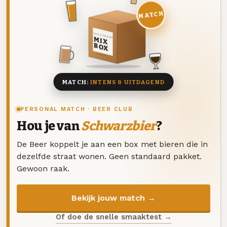
MATCH
DEZE MAAND
MIX
BOX
8 BIEREN
MATCH:
INTENS & UITDAGEND
PERSONAL MATCH · BEER CLUB
Hou je van
Schwarzbier
?
De Beer koppelt je aan een box met bieren die in
dezelfde straat wonen. Geen standaard pakket.
Gewoon raak.
Bekijk jouw match →
Of doe de snelle smaaktest →