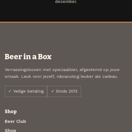
december.
Beer in a Box
Verrassingsboxen met speciaalbier, afgestemd op jouw
smaak. Leuk voor jezelf, n&oacute;g leuker als cadeau.
✓ Veilige betaling
✓ Sinds 2013
Shop
Beer Club
Shop