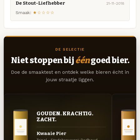
De Stout-Liefhebber
21-11-2018
Smaak:
★☆☆☆☆
DE SELECTIE
Niet stoppen bij
één
goed bier.
Doe de smaaktest en ontdek welke bieren écht in
jouw straatje liggen.
GOUDEN. KRACHTIG.
ZACHT.
Kwaaie Pier