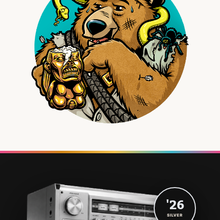
'26
SILVER