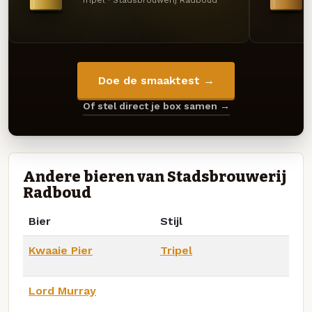
Tripel · Stadsbrouwerij Radboud
Doe de smaaktest →
Of stel direct je box samen →
Andere bieren van Stadsbrouwerij
Radboud
Bier
Stijl
Kwaaie Pier
Tripel
Lord Murray