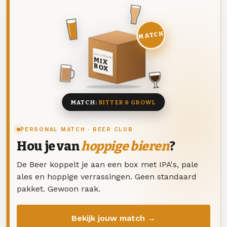
MATCH
DEZE MAAND
MIX
BOX
8 BIEREN
MATCH:
BITTER & GROWL
PERSONAL MATCH · BEER CLUB
Hou je van
hoppige bieren
?
De Beer koppelt je aan een box met IPA's, pale
ales en hoppige verrassingen. Geen standaard
pakket. Gewoon raak.
Bekijk jouw match →