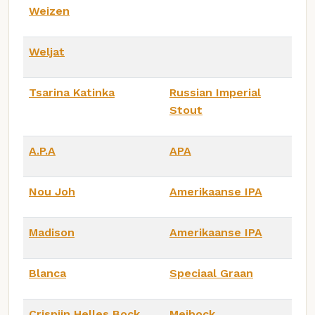
Weizen
Weljat
Tsarina Katinka
Russian Imperial
Stout
A.P.A
APA
Nou Joh
Amerikaanse IPA
Madison
Amerikaanse IPA
Blanca
Speciaal Graan
Crispijn Helles Bock
Meibock