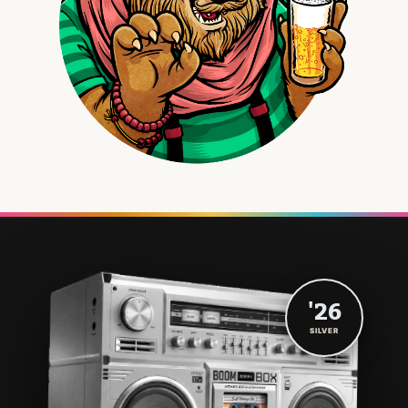
'26
SILVER