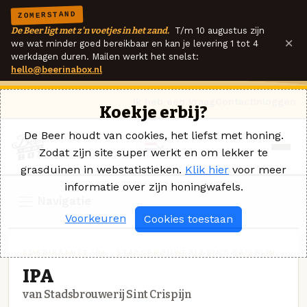
ZOMERSTAND
De Beer ligt met z'n voetjes in het zand.
T/m 10 augustus zijn
×
we wat minder goed bereikbaar en kan je levering 1 tot 4
werkdagen duren. Mailen werkt het snelst:
hello@beerinabox.nl
Ik heb een vraag
Contact
Inloggen
Koekje erbij?
De Beer houdt van cookies, het liefst met honing.
Zodat zijn site super werkt en om lekker te
grasduinen in webstatistieken.
Klik hier
voor meer
informatie over zijn honingwafels.
Navigatie
Voorkeuren
Cookies toestaan
AMERIKAANSE IPA · STADSBROUWERIJ SINT CRISPIJN
IPA
van Stadsbrouwerij Sint Crispijn