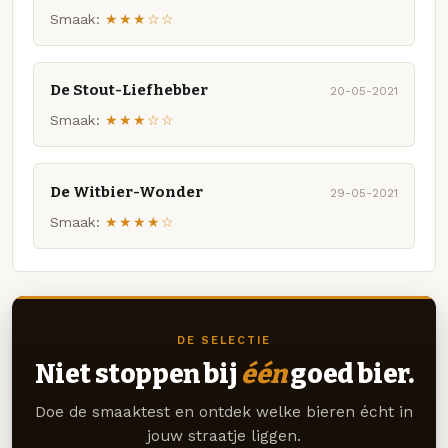
Smaak:
★★★☆☆
De Stout-Liefhebber
20-05-2021
Smaak:
★★★☆☆
De Witbier-Wonder
29-05-2021
Smaak:
★★★★☆
DE SELECTIE
Niet stoppen bij
één
goed bier.
Doe de smaaktest en ontdek welke bieren écht in
jouw straatje liggen.