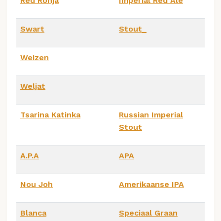
Red Ronja
Imperial Red Ale
Swart
Stout_
Weizen
Weljat
Tsarina Katinka
Russian Imperial
Stout
A.P.A
APA
Nou Joh
Amerikaanse IPA
Blanca
Speciaal Graan