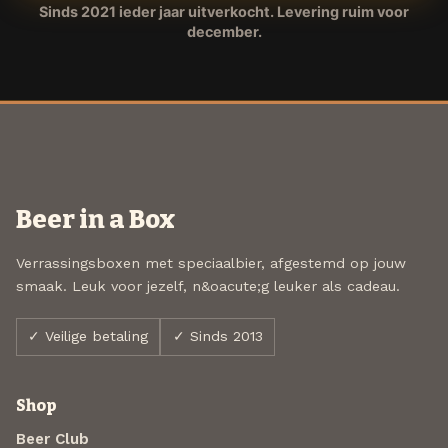
Sinds 2021 ieder jaar uitverkocht. Levering ruim voor
december.
Beer in a Box
Verrassingsboxen met speciaalbier, afgestemd op jouw
smaak. Leuk voor jezelf, n&oacute;g leuker als cadeau.
✓ Veilige betaling
✓ Sinds 2013
Shop
Beer Club