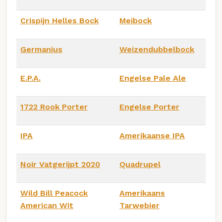
Crispijn Helles Bock
Meibock
Germanius
Weizendubbelbock
E.P.A.
Engelse Pale Ale
1722 Rook Porter
Engelse Porter
IPA
Amerikaanse IPA
Noir Vatgerijpt 2020
Quadrupel
Wild Bill Peacock
Amerikaans
American Wit
Tarwebier