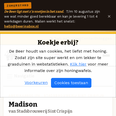
ZOMERSTAND
De Beer ligt met z'n voetjes in het zand.
T/m 10 augustus zijn
×
we wat minder goed bereikbaar en kan je levering 1 tot 4
werkdagen duren. Mailen werkt het snelst:
hello@beerinabox.nl
Ik heb een vraag
Contact
Inloggen
Koekje erbij?
De Beer houdt van cookies, het liefst met honing.
Zodat zijn site super werkt en om lekker te
grasduinen in webstatistieken.
Klik hier
voor meer
informatie over zijn honingwafels.
Navigatie
Voorkeuren
Cookies toestaan
AMERIKAANSE IPA · STADSBROUWERIJ SINT CRISPIJN
Madison
van Stadsbrouwerij Sint Crispijn