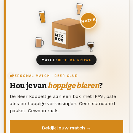
MATCH
DEZE MAAND
MIX
BOX
8 BIEREN
MATCH:
BITTER & GROWL
PERSONAL MATCH · BEER CLUB
Hou je van
hoppige bieren
?
De Beer koppelt je aan een box met IPA's, pale
ales en hoppige verrassingen. Geen standaard
pakket. Gewoon raak.
Bekijk jouw match →