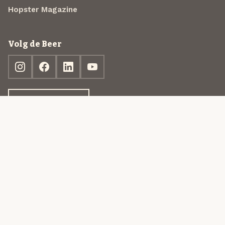
Hopster Magazine
Volg de Beer
Ontdek jouw box
© 2013-2026 Beer in a Box BV