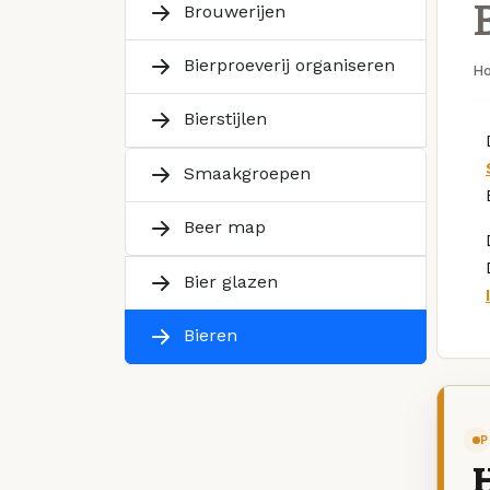
Brouwerijen
Bierproeverij organiseren
H
Bierstijlen
Smaakgroepen
Beer map
Bier glazen
Bieren
P