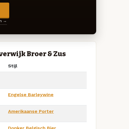
→
en →
erwijk Broer & Zus
Stijl
Engelse Barleywine
Amerikaanse Porter
Donker Belgisch Bier