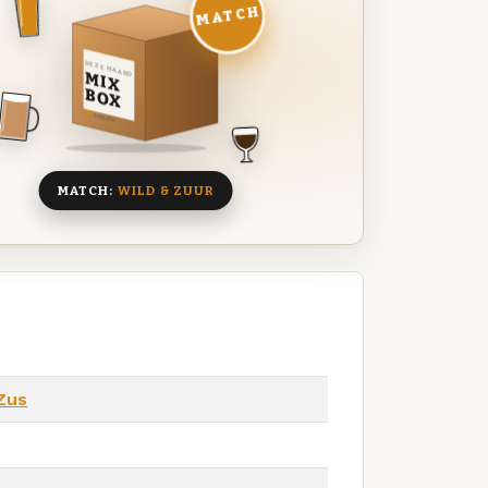
MATCH
DEZE MAAND
MIX
BOX
8 BIEREN
MATCH:
WILD & ZUUR
Zus