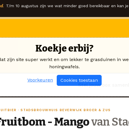
d.
T/m 10 augustus zijn we wat minder goed bereikbaar en kan je 
Koekje erbij?
dat zijn site super werkt en om lekker te grasduinen in we
honingwafels.
Voorkeuren
Cookies toestaan
Stel jouw box samen
RUITBIER · STADSBROUWHUIS BEVERWIJK BROER & ZUS
Fruitbom - Mango
van St