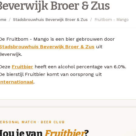
Beverwijk Broer & Zus
ome
Stadsbrouwhuis Beverwijk Broer & Zus
Fruitbom - Mango
De Fruitbom - Mango is een bier gebrouwen door
Stadsbrouwhuis Beverwijk Broer & Zus
uit
Beverwijk.
Deze
Fruitbier
heeft een alcohol percentage van 6.0%.
De bierstijl Fruitbier komt van oorsprong uit
Internationaal
.
ERSONAL MATCH · BEER CLUB
Hou je van
Fruitbier
?