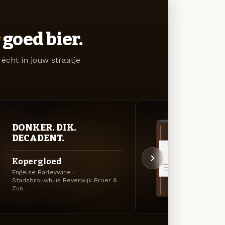
goed bier.
écht in jouw straatje
DONKER. DIK.
DON
DECADENT.
DEC
Kopergloed
Bitt
Engelse Barleywine ·
Amerik
Stadsbrouwhuis Beverwijk Broer &
Stadsb
Zus
Zus