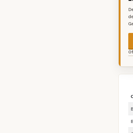
De
d
G
O
B