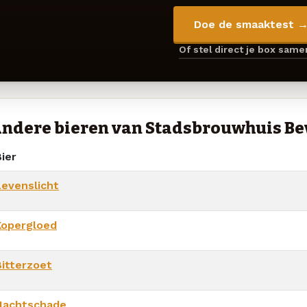
Doe de smaaktest 
Of stel direct je box sam
ndere bieren van Stadsbrouwhuis Bev
ier
Levenslicht
Kopergloed
Bitterzoet
Nachtschade