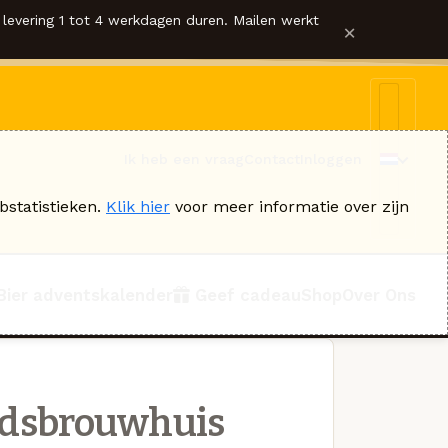
levering 1 tot 4 werkdagen duren. Mailen werkt
×
Ik heb een vraag
Contact
Inloggen
bstatistieken.
Klik hier
voor meer informatie over zijn
Bier adventskalender
Geef cadeau
Shop
Over Ons
adsbrouwhuis