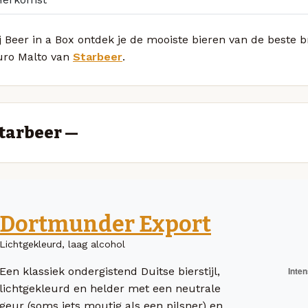
j Beer in a Box ontdek je de mooiste bieren van de beste br
uro Malto van
Starbeer
.
tarbeer —
Dortmunder Export
Lichtgekleurd, laag alcohol
Een klassiek ondergistend Duitse bierstijl,
lichtgekleurd en helder met een neutrale
geur (soms iets moutig als een pilsner) en