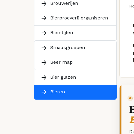
Brouwerijen
H
Bierproeverij organiseren
Bierstijlen
Smaakgroepen
Beer map
Bier glazen
Bieren
P
De