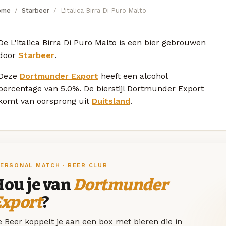
ome
Starbeer
L'italica Birra Di Puro Malto
De L'italica Birra Di Puro Malto is een bier gebrouwen
door
Starbeer
.
Deze
Dortmunder Export
heeft een alcohol
percentage van 5.0%. De bierstijl Dortmunder Export
komt van oorsprong uit
Duitsland
.
ERSONAL MATCH · BEER CLUB
Hou je van
Dortmunder
Export
?
 Beer koppelt je aan een box met bieren die in