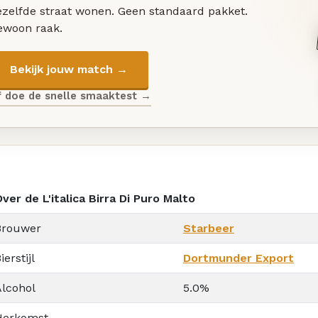
ezelfde straat wonen. Geen standaard pakket.
ewoon raak.
Bekijk jouw match →
f doe de snelle smaaktest →
ver de L'italica Birra Di Puro Malto
Brouwer
Starbeer
ierstijl
Dortmunder Export
Alcohol
5.0%
Herkomst