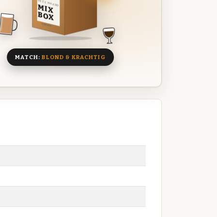
DEZE MAAND
MIX
BOX
8 BIEREN
MATCH:
BLOND & KRACHTIG