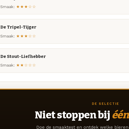
Smaak:
★★★☆☆
De Tripel-Tijger
Smaak:
★★★☆☆
De Stout-Liefhebber
Smaak:
★★☆☆☆
DE SELECTIE
Niet stoppen bij
één
Doe de smaaktest en ontdek welke bieren 