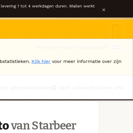
levering 1 tot 4 werkdagen duren. Mailen werkt
×
Ik heb een vraag
Contact
Inloggen
bstatistieken.
Klik hier
voor meer informatie over zijn
Bier adventskalender
Geef cadeau
Shop
Over Ons
to
van Starbeer