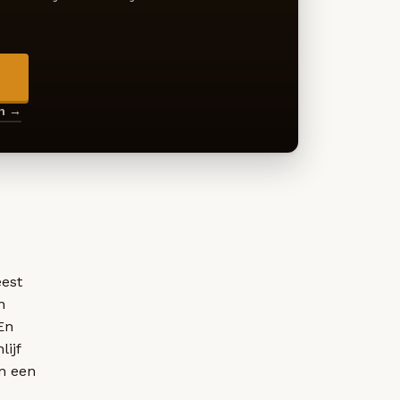
→
en →
eest
n
En
lijf
in een