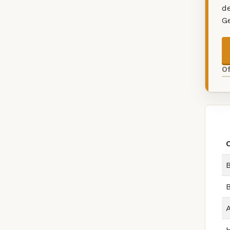
d
G
O
O
B