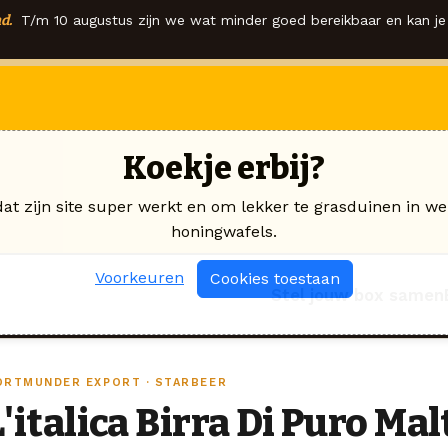
d.
T/m 10 augustus zijn we wat minder goed bereikbaar en kan je 
Koekje erbij?
dat zijn site super werkt en om lekker te grasduinen in we
honingwafels.
Voorkeuren
Cookies toestaan
Stel jouw box samen
ORTMUNDER EXPORT · STARBEER
L'italica Birra Di Puro Mal