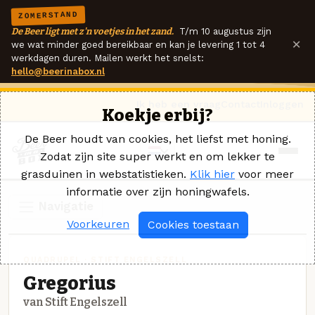
ZOMERSTAND
De Beer ligt met z'n voetjes in het zand.
T/m 10 augustus zijn
×
we wat minder goed bereikbaar en kan je levering 1 tot 4
werkdagen duren. Mailen werkt het snelst:
hello@beerinabox.nl
Ik heb een vraag
Contact
Inloggen
Koekje erbij?
De Beer houdt van cookies, het liefst met honing.
Zodat zijn site super werkt en om lekker te
grasduinen in webstatistieken.
Klik hier
voor meer
informatie over zijn honingwafels.
Navigatie
Voorkeuren
Cookies toestaan
QUADRUPEL · STIFT ENGELSZELL
Gregorius
van Stift Engelszell