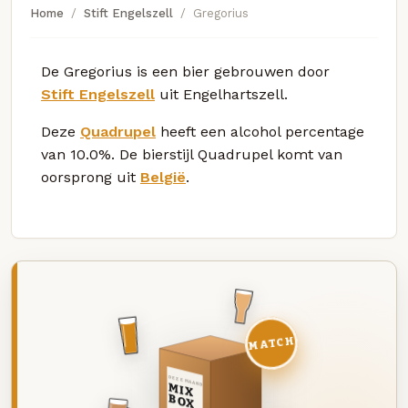
Home
Stift Engelszell
Gregorius
De Gregorius is een bier gebrouwen door
Stift Engelszell
uit Engelhartszell.
Deze
Quadrupel
heeft een alcohol percentage
van 10.0%. De bierstijl Quadrupel komt van
oorsprong uit
België
.
MATCH
DEZE MAAND
MIX
BOX