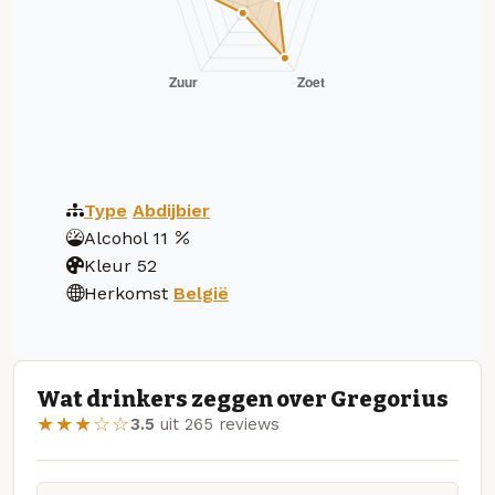
Type
Abdijbier
Alcohol
11
Kleur
52
Herkomst
België
Wat drinkers zeggen over Gregorius
★★★☆☆
3.5
uit 265 reviews