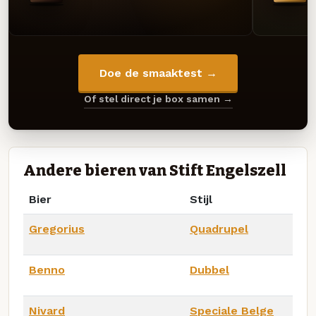
Doe de smaaktest →
Of stel direct je box samen →
Andere bieren van Stift Engelszell
Bier
Stijl
Gregorius
Quadrupel
Benno
Dubbel
Nivard
Speciale Belge