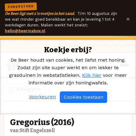
ZOMERSTAND
De Beer ligt met z'n voetjes in het zand.
T/m 10 augustus zijn
×
we wat minder goed bereikbaar en kan je levering 1 tot 4
werkdagen duren. Mailen werkt het snelst:
hello@beerinabox.nl
Ik heb een vraag
Contact
Inloggen
Koekje erbij?
De Beer houdt van cookies, het liefst met honing.
Zodat zijn site super werkt en om lekker te
grasduinen in webstatistieken.
Klik hier
voor meer
informatie over zijn honingwafels.
Navigatie
Voorkeuren
Cookies toestaan
QUADRUPEL · STIFT ENGELSZELL
Gregorius (2016)
van Stift Engelszell