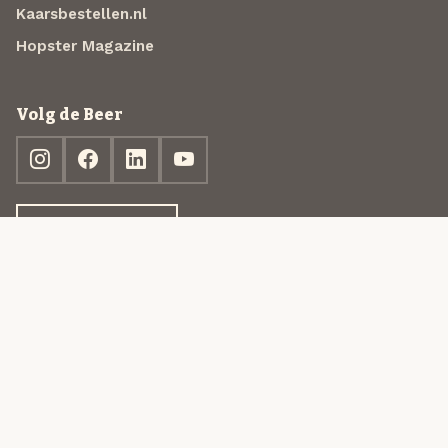
Kaarsbestellen.nl
Hopster Magazine
Volg de Beer
Ontdek jouw box
© 2013-2026 Beer in a Box BV