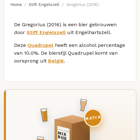
Home
Stift Engelszell
Gregorius (2016)
De Gregorius (2016) is een bier gebrouwen
door
Stift Engelszell
uit Engelhartszell.
Deze
Quadrupel
heeft een alcohol percentage
van 10.0%. De bierstijl Quadrupel komt van
oorsprong uit
België
.
MATCH
DEZE MAAND
MIX
BOX