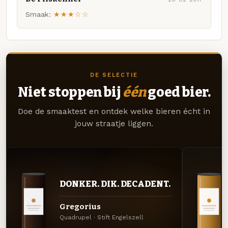
Smaak:
★★★☆☆
DE SELECTIE
Niet stoppen bij
één
goed bier.
Doe de smaaktest en ontdek welke bieren écht in
jouw straatje liggen.
DONKER. DIK. DECADENT.
Gregorius
Quadrupel · Stift Engelszell