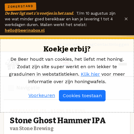
ZOMERSTAND
De Beer ligt met z'n voetjes in het zand.
T/m 10 augustus zijn
×
we wat minder goed bereikbaar en kan je levering 1 tot 4
werkdagen duren. Mailen werkt het snelst:
hello@beerinabox.nl
Ik heb een vraag
Contact
Inloggen
Koekje erbij?
De Beer houdt van cookies, het liefst met honing.
Zodat zijn site super werkt en om lekker te
grasduinen in webstatistieken.
Klik hier
voor meer
informatie over zijn honingwafels.
Navigatie
Voorkeuren
Cookies toestaan
AMERIKAANSE IPA · STONE BREWING
Stone Ghost Hammer IPA
van Stone Brewing