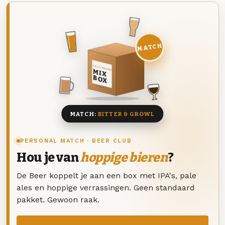
MATCH
DEZE MAAND
MIX
BOX
8 BIEREN
MATCH:
BITTER & GROWL
PERSONAL MATCH · BEER CLUB
Hou je van
hoppige bieren
?
De Beer koppelt je aan een box met IPA's, pale
ales en hoppige verrassingen. Geen standaard
pakket. Gewoon raak.