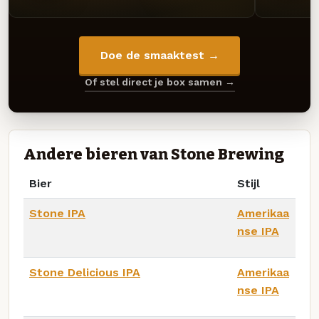
Doe de smaaktest →
Of stel direct je box samen →
Andere bieren van Stone Brewing
Bier
Stijl
Stone IPA
Amerikaa
nse IPA
Stone Delicious IPA
Amerikaa
nse IPA