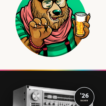
'26
SILVER