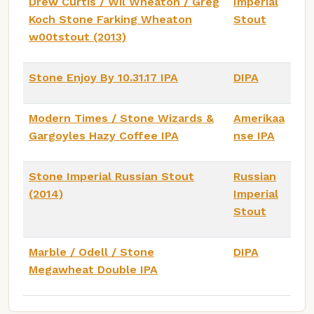
Drew Curtis / Wil Wheaton / Greg
Imperial
Koch Stone Farking Wheaton
Stout
w00tstout (2013)
Stone Enjoy By 10.31.17 IPA
DIPA
Modern Times / Stone Wizards &
Amerikaa
Gargoyles Hazy Coffee IPA
nse IPA
Stone Imperial Russian Stout
Russian
(2014)
Imperial
Stout
Marble / Odell / Stone
DIPA
Megawheat Double IPA