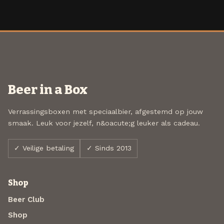
Beer in a Box
Verrassingsboxen met speciaalbier, afgestemd op jouw
smaak. Leuk voor jezelf, n&oacute;g leuker als cadeau.
✓ Veilige betaling
✓ Sinds 2013
Shop
Beer Club
Shop