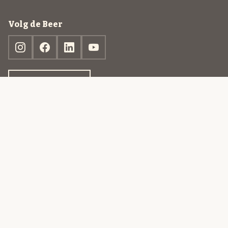
Volg de Beer
Ontdek jouw box
© 2013-2026 Beer in a Box BV