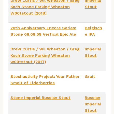
Drew Curtis / Wil Wheaton / Greg
Imperial
Koch Stone Farking Wheaton
Stout
W00tstout (2018)
20th Anniversary Encore Series:
Belgisch
Stone 08.08.08 Vertical Epic Ale
e IPA
Drew Curtis / Wil Wheaton / Greg
Imperial
Koch Stone Farking Wheaton
Stout
w00tstout (2017)
Stochasticity Project: Your Father
Gruit
Smelt of Elderberries
Stone Imperial Russian Stout
Russian
Imperial
Stout