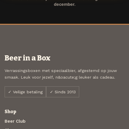
december.
Beer in a Box
Verrassingsboxen met speciaalbier, afgestemd op jouw
smaak. Leuk voor jezelf, n&oacute;g leuker als cadeau.
✓ Veilige betaling
✓ Sinds 2013
Shop
Beer Club