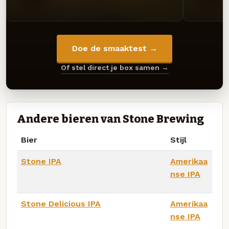
Doe de smaaktest →
Of stel direct je box samen →
Andere bieren van Stone Brewing
Bier
Stijl
Stone IPA
Amerikaa
nse IPA
Stone Delicious IPA
Amerikaa
nse IPA