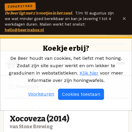
ZOMERSTAND
De Beer ligt met z'n voetjes in het zand.
T/m 10 augustus zijn
×
we wat minder goed bereikbaar en kan je levering 1 tot 4
werkdagen duren. Mailen werkt het snelst:
hello@beerinabox.nl
Ik heb een vraag
Contact
Inloggen
Koekje erbij?
De Beer houdt van cookies, het liefst met honing.
Zodat zijn site super werkt en om lekker te
grasduinen in webstatistieken.
Klik hier
voor meer
informatie over zijn honingwafels.
Navigatie
Voorkeuren
Cookies toestaan
MILKSTOUT · STONE BREWING
Xocoveza (2014)
van Stone Brewing