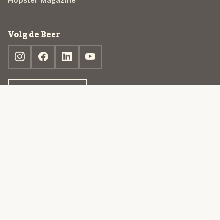
Hopster Magazine
Volg de Beer
Ontdek jouw box
© 2013-2026 Beer in a Box BV