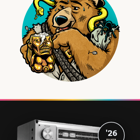
'26
SILVER