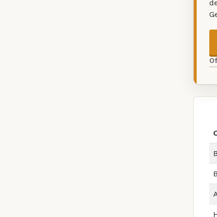
d
G
O
B