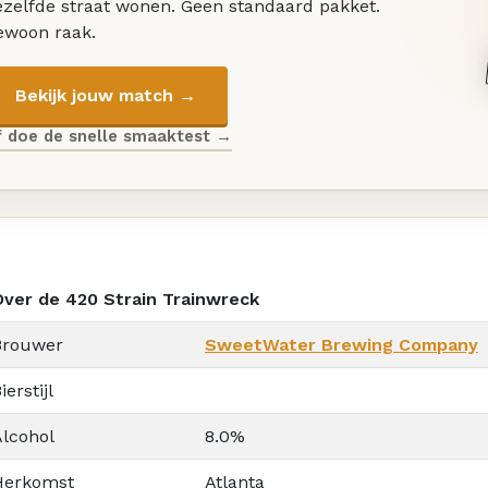
ezelfde straat wonen. Geen standaard pakket.
ewoon raak.
Bekijk jouw match →
f doe de snelle smaaktest →
Over de 420 Strain Trainwreck
Brouwer
SweetWater Brewing Company
ierstijl
Alcohol
8.0%
Herkomst
Atlanta