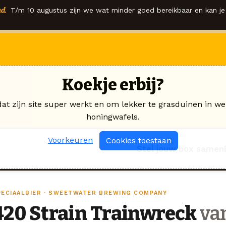
d.
T/m 10 augustus zijn we wat minder goed bereikbaar en kan je 
Koekje erbij?
dat zijn site super werkt en om lekker te grasduinen in we
honingwafels.
Voorkeuren
Cookies toestaan
Stel jouw box samen
PECIAALBIER · SWEETWATER BREWING COMPANY
420 Strain Trainwreck
va