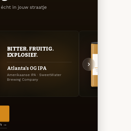
écht in jouw straatje
BITTER. FRUITIG.
VER
EXPLOSIEF.
UIT
Atlanta’s OG IPA
420 
Amerikaanse IPA · SweetWater
Specia
Brewing Company
Compa
→
en →