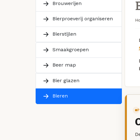
Brouwerijen
Bierproeverij organiseren
H
Bierstijlen
Smaakgroepen
Beer map
Bier glazen
Bieren
P
De