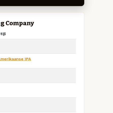
ng Company
tijl
merikaanse IPA