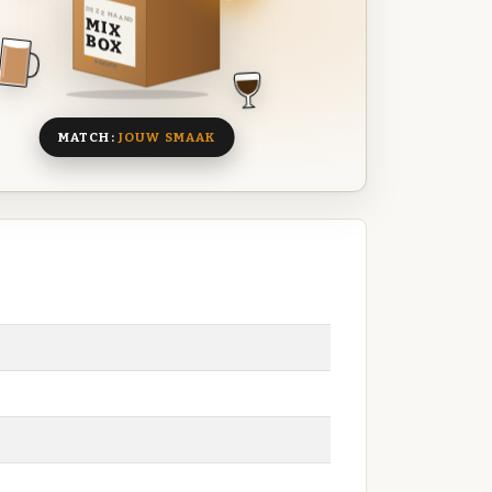
DEZE MAAND
MIX
BOX
8 BIEREN
MATCH:
JOUW SMAAK