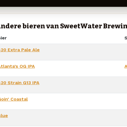
ndere bieren van SweetWater Brewi
ier
S
420 Extra Pale Ale
Atlanta’s OG IPA
A
420 Strain G13 IPA
Goin’ Coastal
Blue