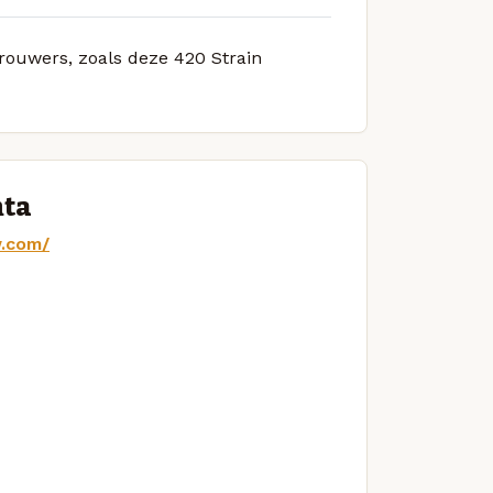
brouwers, zoals deze 420 Strain
nta
w.com/