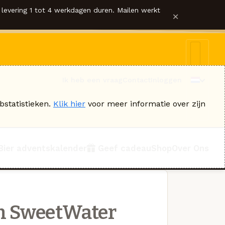
levering 1 tot 4 werkdagen duren. Mailen werkt
×
Ik heb een vraag
Contact
Inloggen
bstatistieken.
Klik hier
voor meer informatie over zijn
Bier adventskalender
Geef cadeau
Shop
Over Ons
n SweetWater