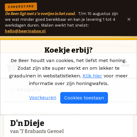
ZOMERSTAND
De Beer ligt met z'n voetjes in het zand.
T/m 10 augustus zijn
×
we wat minder goed bereikbaar en kan je levering 1 tot 4
werkdagen duren. Mailen werkt het snelst:
hello@beerinabox.nl
Ik heb een vraag
Contact
Inloggen
Koekje erbij?
De Beer houdt van cookies, het liefst met honing.
Zodat zijn site super werkt en om lekker te
grasduinen in webstatistieken.
Klik hier
voor meer
informatie over zijn honingwafels.
Navigatie
Voorkeuren
Cookies toestaan
TRIPEL · 'T BRABANTS GEVOEL
D'n Dieje
van 'T Brabants Gevoel