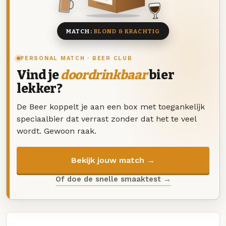
8 BIEREN
MATCH:
BLOND & KRACHTIG
PERSONAL MATCH · BEER CLUB
Vind je
doordrinkbaar
bier
lekker?
De Beer koppelt je aan een box met toegankelijk
speciaalbier dat verrast zonder dat het te veel
wordt. Gewoon raak.
Bekijk jouw match →
Of doe de snelle smaaktest →