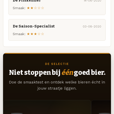
De Pilskenner
14-06-2020
Smaak:
★★☆☆☆
De Saison-Specialist
03-08-2020
Smaak:
★★★☆☆
DE SELECTIE
Niet stoppen bij
één
goed bier.
Doe de smaaktest en ontdek welke bieren écht in
jouw straatje liggen.