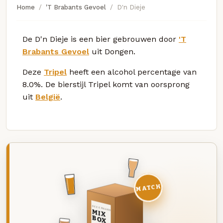
Home
'T Brabants Gevoel
D'n Dieje
De D'n Dieje is een bier gebrouwen door
'T
Brabants Gevoel
uit Dongen.
Deze
Tripel
heeft een alcohol percentage van
8.0%. De bierstijl Tripel komt van oorsprong
uit
België
.
MATCH
DEZE MAAND
MIX
BOX