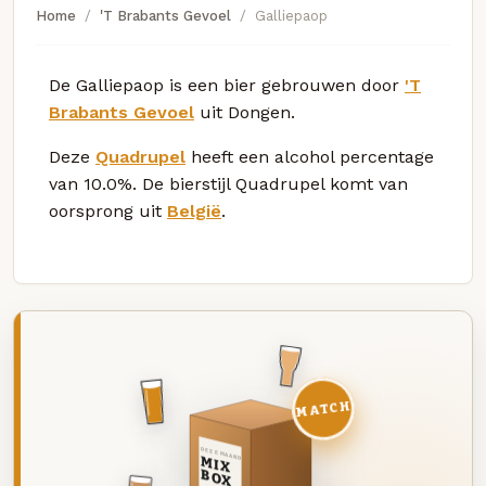
Home
'T Brabants Gevoel
Galliepaop
De Galliepaop is een bier gebrouwen door
'T
Brabants Gevoel
uit Dongen.
Deze
Quadrupel
heeft een alcohol percentage
van 10.0%. De bierstijl Quadrupel komt van
oorsprong uit
België
.
MATCH
DEZE MAAND
MIX
BOX