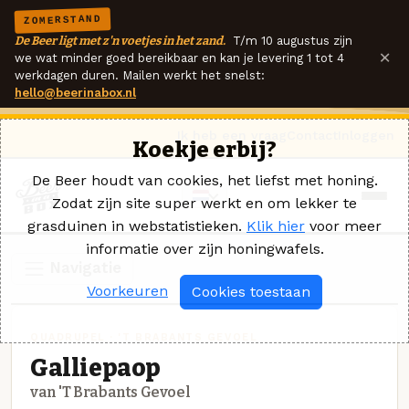
ZOMERSTAND
De Beer ligt met z'n voetjes in het zand.
T/m 10 augustus zijn
×
we wat minder goed bereikbaar en kan je levering 1 tot 4
werkdagen duren. Mailen werkt het snelst:
hello@beerinabox.nl
Ik heb een vraag
Contact
Inloggen
Koekje erbij?
De Beer houdt van cookies, het liefst met honing.
Zodat zijn site super werkt en om lekker te
grasduinen in webstatistieken.
Klik hier
voor meer
informatie over zijn honingwafels.
Navigatie
Voorkeuren
Cookies toestaan
QUADRUPEL · 'T BRABANTS GEVOEL
Galliepaop
van 'T Brabants Gevoel