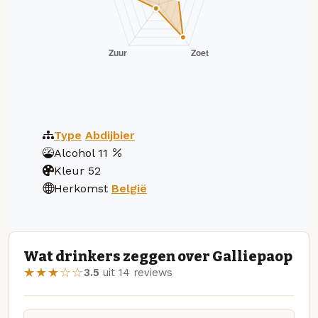
Type
Abdijbier
Alcohol
11
Kleur
52
Herkomst
België
Wat drinkers zeggen over Galliepaop
★★★☆☆
3.5
uit 14 reviews