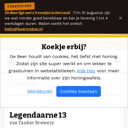
ZOMERSTAND
De Beer ligt met z'n voetjes in het zand.
T/m 10 augustus zijn
×
we wat minder goed bereikbaar en kan je levering 1 tot 4
werkdagen duren. Mailen werkt het snelst:
hello@beerinabox.nl
Ik heb een vraag
Contact
Inloggen
Koekje erbij?
De Beer houdt van cookies, het liefst met honing.
Zodat zijn site super werkt en om lekker te
grasduinen in webstatistieken.
Klik hier
voor meer
informatie over zijn honingwafels.
Navigatie
Voorkeuren
Cookies toestaan
WITBIER · TANKER BREWERY
Legendaarne 13
van Tanker Brewery