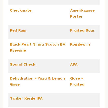
Checkmate
Amerikaanse
Porter
Red Rain
Fruited Sour
Black Pearl Nihiru Scotch BA
Roggewijn
Ryewine
Sound Check
APA
Dehydration - Yuzu & Lemon
Gose -
Gose
Fruited
Tanker Kerge IPA