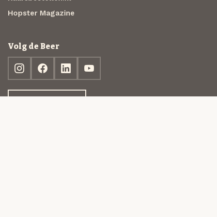
Hopster Magazine
Volg de Beer
Ontdek jouw box
© 2013-2026 Beer in a Box BV