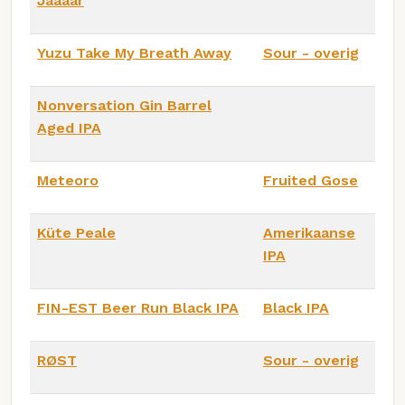
Jäääär
Yuzu Take My Breath Away
Sour - overig
Nonversation Gin Barrel
Aged IPA
Meteoro
Fruited Gose
Küte Peale
Amerikaanse
IPA
FIN-EST Beer Run Black IPA
Black IPA
RØST
Sour - overig