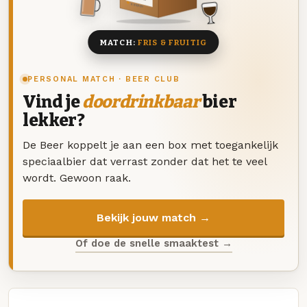
8 BIEREN
MATCH:
FRIS & FRUITIG
PERSONAL MATCH · BEER CLUB
Vind je
doordrinkbaar
bier
lekker?
De Beer koppelt je aan een box met toegankelijk
speciaalbier dat verrast zonder dat het te veel
wordt. Gewoon raak.
Bekijk jouw match →
Of doe de snelle smaaktest →