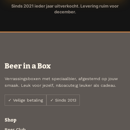
Sinds 2021 ieder jaar uitverkocht. Levering ruim voor
december.
Beer in a Box
Verrassingsboxen met speciaalbier, afgestemd op jouw
smaak. Leuk voor jezelf, n&oacute;g leuker als cadeau.
✓ Veilige betaling
✓ Sinds 2013
Shop
Beer Club