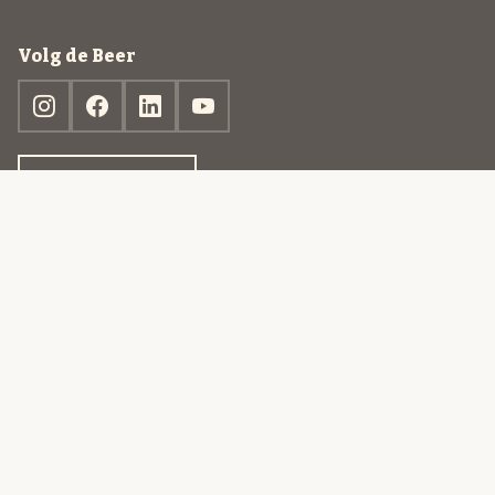
Volg de Beer
Ontdek jouw box
© 2013-2026 Beer in a Box BV