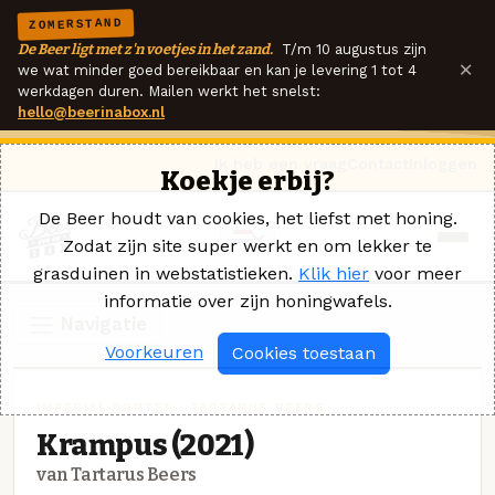
ZOMERSTAND
De Beer ligt met z'n voetjes in het zand.
T/m 10 augustus zijn
×
we wat minder goed bereikbaar en kan je levering 1 tot 4
werkdagen duren. Mailen werkt het snelst:
hello@beerinabox.nl
Ik heb een vraag
Contact
Inloggen
Koekje erbij?
De Beer houdt van cookies, het liefst met honing.
Zodat zijn site super werkt en om lekker te
grasduinen in webstatistieken.
Klik hier
voor meer
informatie over zijn honingwafels.
Navigatie
Voorkeuren
Cookies toestaan
IMPERIAL PORTER · TARTARUS BEERS
Krampus (2021)
van Tartarus Beers