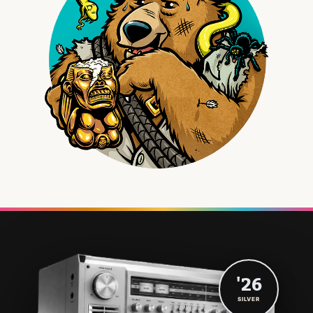
'26
SILVER