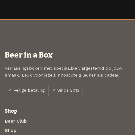
Beer in a Box
Verrassingsboxen met speciaalbier, afgestemd op jouw
smaak. Leuk voor jezelf, n&oacute;g leuker als cadeau.
✓ Veilige betaling
✓ Sinds 2013
Shop
Beer Club
Shop