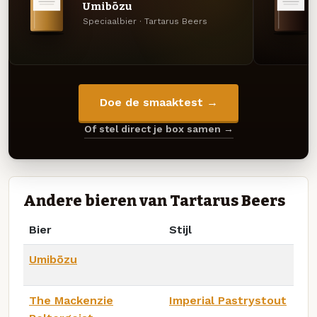
Umibōzu
Speciaalbier · Tartarus Beers
Doe de smaaktest →
Of stel direct je box samen →
Andere bieren van Tartarus Beers
Bier
Stijl
Umibōzu
The Mackenzie
Imperial Pastrystout