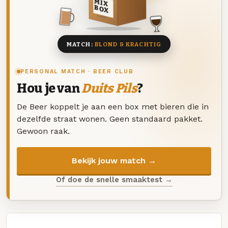
MIX
BOX
8 BIEREN
MATCH:
BLOND & KRACHTIG
PERSONAL MATCH · BEER CLUB
Hou je van
Duits Pils
?
De Beer koppelt je aan een box met bieren die in
dezelfde straat wonen. Geen standaard pakket.
Gewoon raak.
Bekijk jouw match →
Of doe de snelle smaaktest →