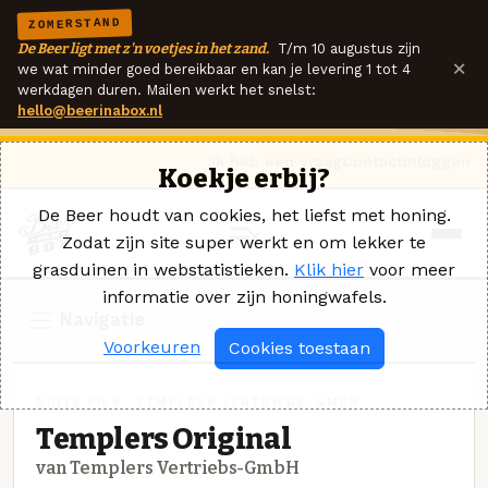
ZOMERSTAND
De Beer ligt met z'n voetjes in het zand.
T/m 10 augustus zijn
×
we wat minder goed bereikbaar en kan je levering 1 tot 4
werkdagen duren. Mailen werkt het snelst:
hello@beerinabox.nl
Ik heb een vraag
Contact
Inloggen
Koekje erbij?
De Beer houdt van cookies, het liefst met honing.
Zodat zijn site super werkt en om lekker te
grasduinen in webstatistieken.
Klik hier
voor meer
informatie over zijn honingwafels.
Navigatie
Voorkeuren
Cookies toestaan
DUITS PILS · TEMPLERS VERTRIEBS-GMBH
Templers Original
van Templers Vertriebs-GmbH