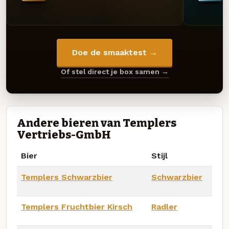
Doe de smaaktest →
Of stel direct je box samen →
Andere bieren van Templers
Vertriebs-GmbH
Bier
Stijl
Templers Schwarzbier
Schwarzbier
Templers Fruchtbier Kirsch
Radler