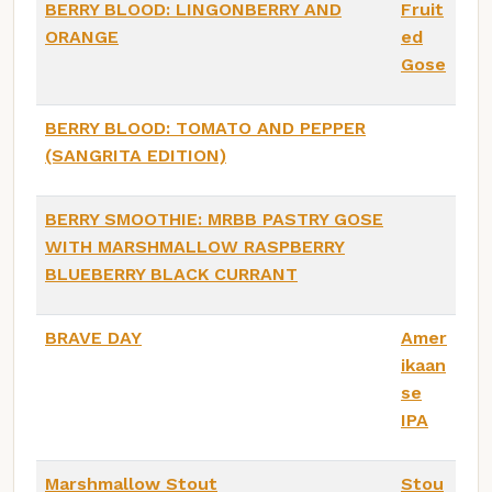
BERRY BLOOD: LINGONBERRY AND
Fruit
ORANGE
ed
Gose
BERRY BLOOD: TOMATO AND PEPPER
(SANGRITA EDITION)
BERRY SMOOTHIE: MRBB PASTRY GOSE
WITH MARSHMALLOW RASPBERRY
BLUEBERRY BLACK CURRANT
BRAVE DAY
Amer
ikaan
se
IPA
Marshmallow Stout
Stou