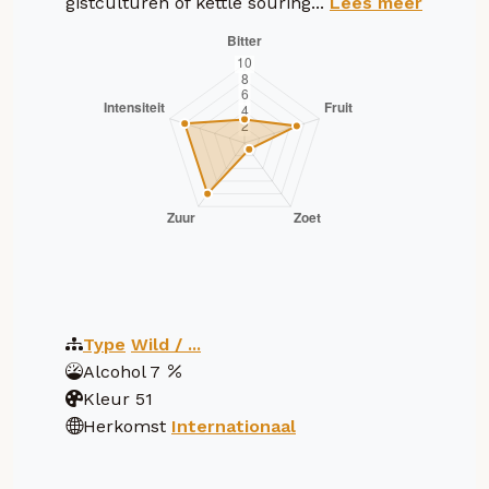
gistculturen of kettle souring...
Lees meer
Type
Wild / ...
Alcohol
7
Kleur
51
Herkomst
Internationaal