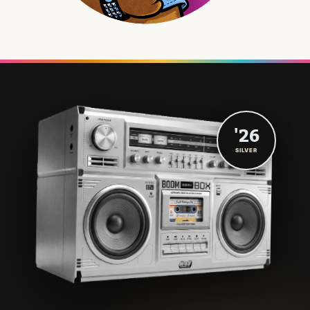
'26
SILVER