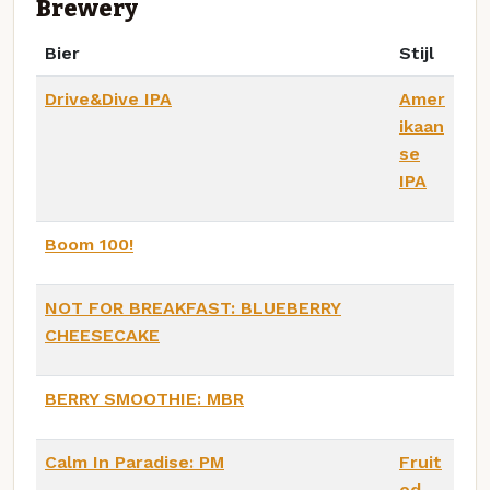
Brewery
Bier
Stijl
Drive&Dive IPA
Amer
ikaan
se
IPA
Boom 100!
NOT FOR BREAKFAST: BLUEBERRY
CHEESECAKE
BERRY SMOOTHIE: MBR
Calm In Paradise: PM
Fruit
ed