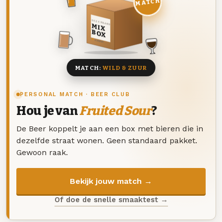
MATCH
DEZE MAAND
MIX
BOX
8 BIEREN
MATCH:
WILD & ZUUR
PERSONAL MATCH · BEER CLUB
Hou je van
Fruited Sour
?
De Beer koppelt je aan een box met bieren die in
dezelfde straat wonen. Geen standaard pakket.
Gewoon raak.
Bekijk jouw match →
Of doe de snelle smaaktest →