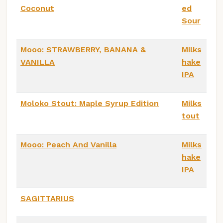
Coconut
ed
Sour
Mooo: STRAWBERRY, BANANA &
Milks
VANILLA
hake
IPA
Moloko Stout: Maple Syrup Edition
Milks
tout
Mooo: Peach And Vanilla
Milks
hake
IPA
SAGITTARIUS