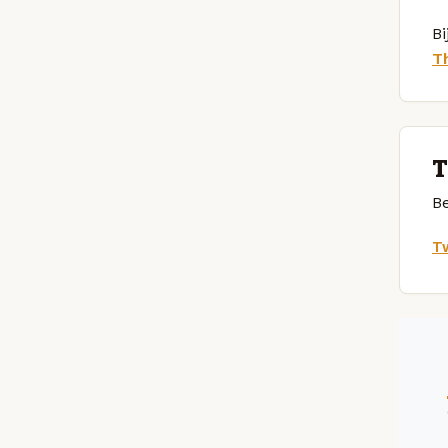
Bi
T
T
Be
Tw