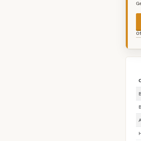
G
O
B