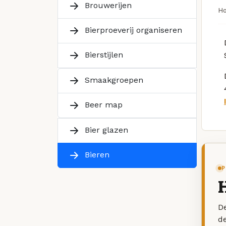
Brouwerijen
H
Bierproeverij organiseren
Bierstijlen
Smaakgroepen
Beer map
Bier glazen
Bieren
P
De
d