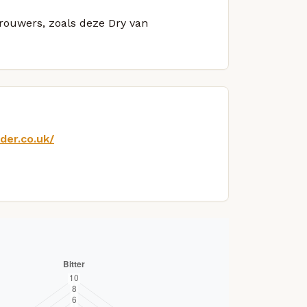
brouwers, zoals deze Dry van
der.co.uk/