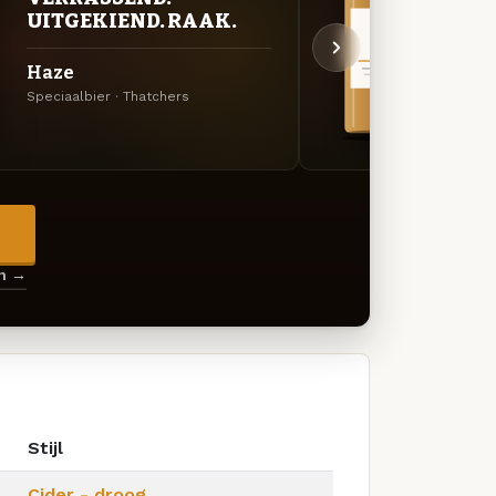
UITGEKIEND. RAAK.
UIT
Haze
Gree
Speciaalbier · Thatchers
Cider 
→
en →
Stijl
Cider - droog