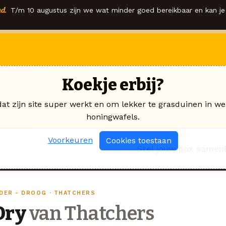
d.
T/m 10 augustus zijn we wat minder goed bereikbaar en kan je 
Koekje erbij?
dat zijn site super werkt en om lekker te grasduinen in we
honingwafels.
Voorkeuren
Cookies toestaan
Stel jouw box samen
IDER - DROOG · THATCHERS
Dry
van Thatchers