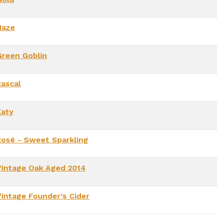
Haze
Green Goblin
Rascal
Katy
Rosé - Sweet Sparkling
Vintage Oak Aged 2014
Vintage Founder’s Cider