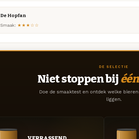
De Hopfan
Smaak:
★★★☆☆
DE SELECTIE
Niet stoppen bij
één
Doe de smaaktest en ontdek welke bieren 
liggen.
VERRASSEND.