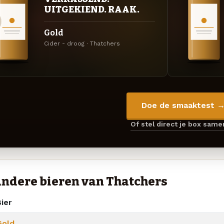
UITGEKIEND. RAAK.
Gold
Cider - droog · Thatchers
Doe de smaaktest 
Of stel direct je box sam
ndere bieren van Thatchers
ier
Gold