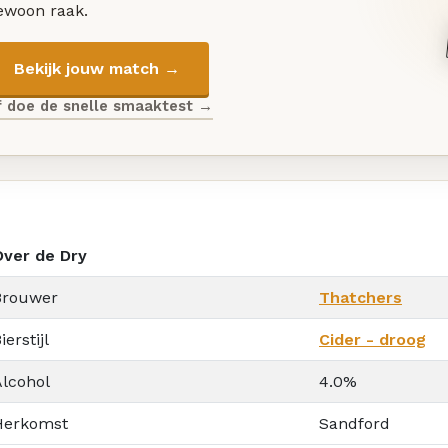
ewoon raak.
Bekijk jouw match →
f doe de snelle smaaktest →
Over de Dry
Brouwer
Thatchers
ierstijl
Cider - droog
Alcohol
4.0%
Herkomst
Sandford