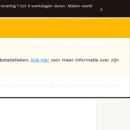
levering 1 tot 4 werkdagen duren. Mailen werkt
×
Ik heb een vraag
Contact
Inloggen
bstatistieken.
Klik hier
voor meer informatie over zijn
Bier adventskalender
Geef cadeau
Shop
Over Ons