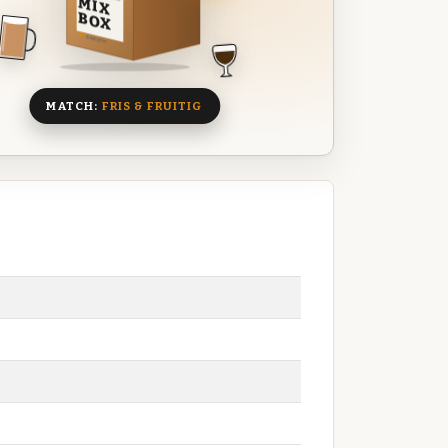
MIX
BOX
8 BIEREN
MATCH:
FRIS & FRUITIG