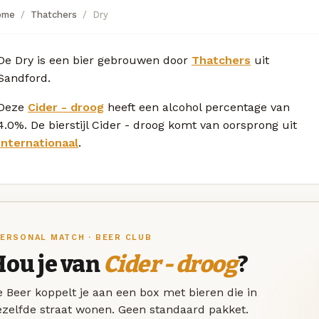
ome
Thatchers
Dry
De Dry is een bier gebrouwen door
Thatchers
uit
Sandford.
Deze
Cider - droog
heeft een alcohol percentage van
4.0%. De bierstijl Cider - droog komt van oorsprong uit
Internationaal
.
ERSONAL MATCH · BEER CLUB
Hou je van
Cider - droog
?
 Beer koppelt je aan een box met bieren die in
ezelfde straat wonen. Geen standaard pakket.