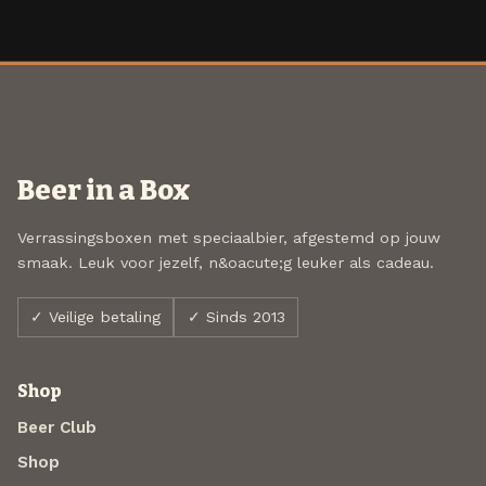
Beer in a Box
Verrassingsboxen met speciaalbier, afgestemd op jouw
smaak. Leuk voor jezelf, n&oacute;g leuker als cadeau.
✓ Veilige betaling
✓ Sinds 2013
Shop
Beer Club
Shop