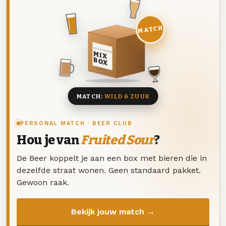
MATCH
DEZE MAAND
MIX
BOX
8 BIEREN
MATCH:
WILD & ZUUR
PERSONAL MATCH · BEER CLUB
Hou je van
Fruited Sour
?
De Beer koppelt je aan een box met bieren die in
dezelfde straat wonen. Geen standaard pakket.
Gewoon raak.
Bekijk jouw match →