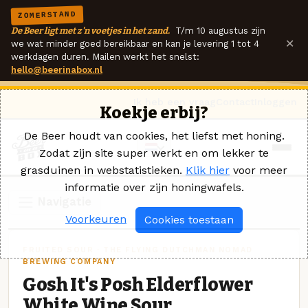
ZOMERSTAND
De Beer ligt met z'n voetjes in het zand.
T/m 10 augustus zijn
×
we wat minder goed bereikbaar en kan je levering 1 tot 4
werkdagen duren. Mailen werkt het snelst:
hello@beerinabox.nl
Ik heb een vraag
Contact
Inloggen
Koekje erbij?
De Beer houdt van cookies, het liefst met honing.
Zodat zijn site super werkt en om lekker te
grasduinen in webstatistieken.
Klik hier
voor meer
informatie over zijn honingwafels.
Navigatie
Voorkeuren
Cookies toestaan
FRUITED SOUR · THE FLYING DUTCHMAN NOMAD
BREWING COMPANY
Gosh It's Posh Elderflower
White Wine Sour