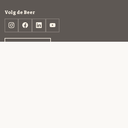
Volg de Beer
Ontdek jouw box
© 2013-2026 Beer in a Box BV