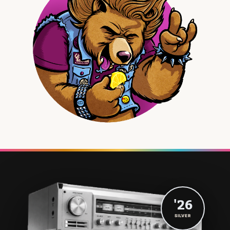
'26
SILVER