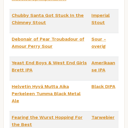
Chubby Santa Got Stuck In the
Imperial
Chimney Stout
Stout
Debonair of Pear Troubadour of
Sour -
Amour Perry Sour
overig
Yeast End Boys & West End Girls
Amerikaan
Brett IPA
se IPA
Helvetin Hyvä Mutta Aika
Black DIPA
Perkeleen Tumma Black Metal
Ale
Fearing the Wurst Hopping For
Tarwebier
the Best