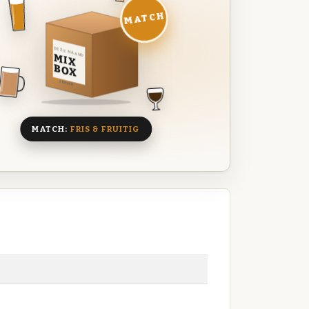
MATCH
DEZE MAAND
MIX
BOX
8 BIEREN
MATCH:
FRIS & FRUITIG