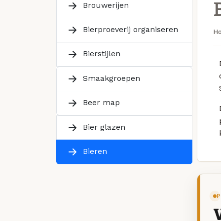
Brouwerijen
Bierproeverij organiseren
H
Bierstijlen
Smaakgroepen
Beer map
Bier glazen
Bieren
P
V