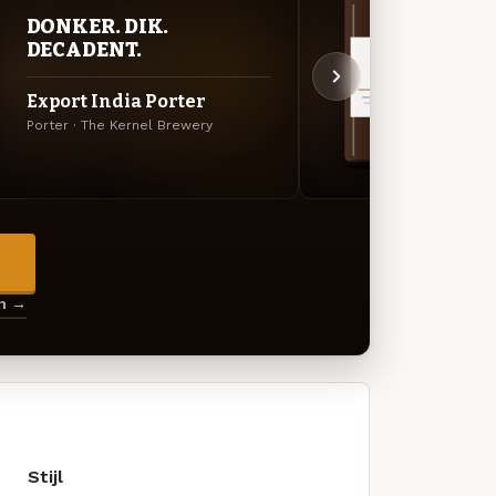
DONKER. DIK.
DON
DECADENT.
DEC
Export India Porter
Expo
Porter · The Kernel Brewery
Export
→
en →
Stijl