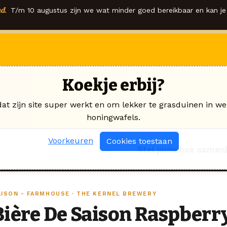
d.
T/m 10 augustus zijn we wat minder goed bereikbaar en kan je 
Koekje erbij?
dat zijn site super werkt en om lekker te grasduinen in we
honingwafels.
Voorkeuren
Cookies toestaan
Stel jouw box samen
AISON - FARMHOUSE · THE KERNEL BREWERY
Bière De Saison Raspberr