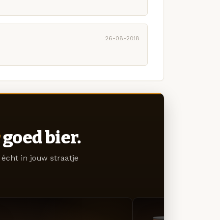
26-08-2018
goed bier.
écht in jouw straatje