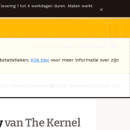
levering 1 tot 4 werkdagen duren. Mailen werkt
×
Ik heb een vraag
Contact
Inloggen
bstatistieken.
Klik hier
voor meer informatie over zijn
Bier adventskalender
Geef cadeau
Shop
Over Ons
y
van The Kernel