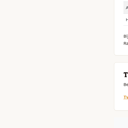
Bi
R
T
Be
Tw