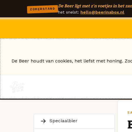
De Beer ligt met z'n voetjes in het zan
ZOMERSTAND
het snelst:
hello@beerinabox.nl
De Beer houdt van cookies, het liefst met honing. Zo
S
Speciaalbier