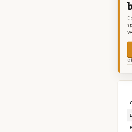
b
De
sp
w
O
B