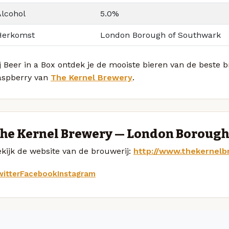
Alcohol
5.0%
Herkomst
London Borough of Southwark
j Beer in a Box ontdek je de mooiste bieren van de beste 
aspberry van
The Kernel Brewery
.
he Kernel Brewery — London Borough
kijk de website van de brouwerij:
http://www.thekernelb
itter
Facebook
Instagram