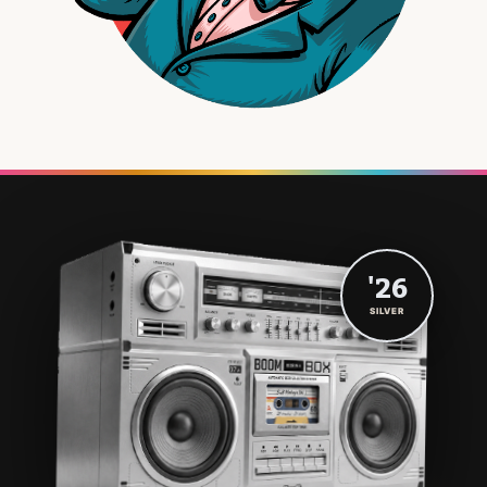
'26
SILVER