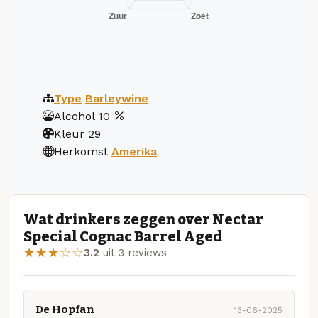
Type
Barleywine
Alcohol
10
Kleur
29
Herkomst
Amerika
Wat drinkers zeggen over Nectar
Special Cognac Barrel Aged
★★★☆☆
3.2
uit 3 reviews
De Hopfan
13-06-2025