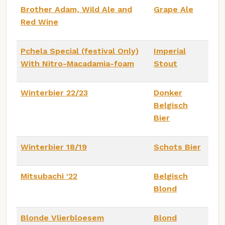
Brother Adam, Wild Ale and
Grape Ale
Red Wine
Pchela Special (festival Only)
Imperial
With Nitro-Macadamia-foam
Stout
Winterbier 22/23
Donker
Belgisch
Bier
Winterbier 18/19
Schots Bier
Mitsubachi '22
Belgisch
Blond
Blonde Vlierbloesem
Blond