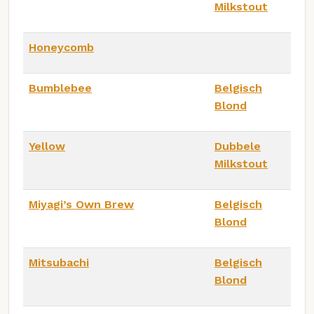
Milkstout
Honeycomb
Bumblebee
Belgisch
Blond
Yellow
Dubbele
Milkstout
Miyagi’s Own Brew
Belgisch
Blond
Mitsubachi
Belgisch
Blond