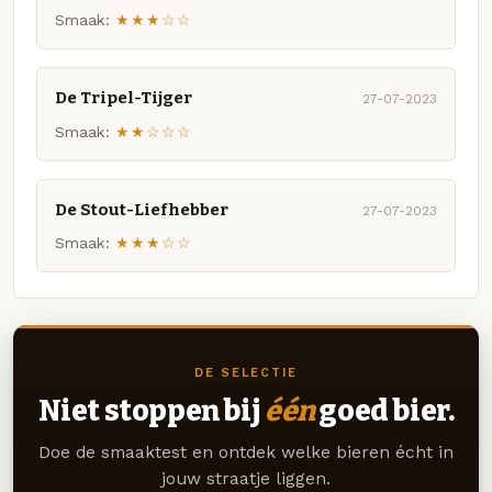
Smaak:
★★★☆☆
De Tripel-Tijger
27-07-2023
Smaak:
★★☆☆☆
De Stout-Liefhebber
27-07-2023
Smaak:
★★★☆☆
DE SELECTIE
Niet stoppen bij
één
goed bier.
Doe de smaaktest en ontdek welke bieren écht in
jouw straatje liggen.