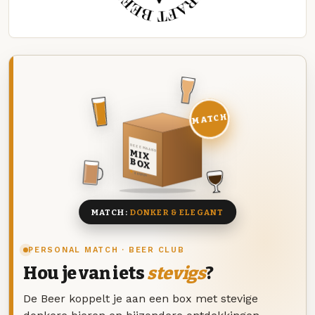
MATCH
DEZE MAAND
MIX
BOX
8 BIEREN
MATCH:
DONKER & ELEGANT
PERSONAL MATCH · BEER CLUB
Hou je van iets
stevigs
?
De Beer koppelt je aan een box met stevige