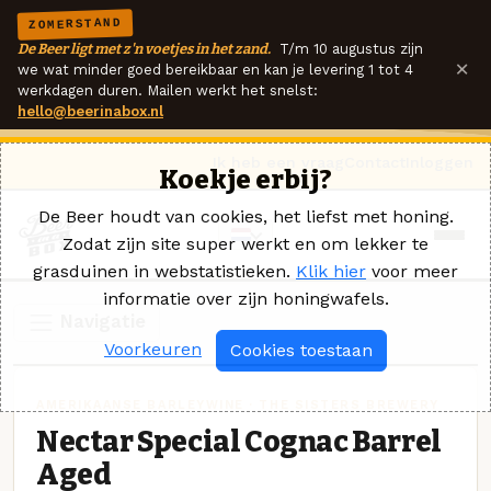
ZOMERSTAND
De Beer ligt met z'n voetjes in het zand.
T/m 10 augustus zijn
×
we wat minder goed bereikbaar en kan je levering 1 tot 4
werkdagen duren. Mailen werkt het snelst:
hello@beerinabox.nl
Ik heb een vraag
Contact
Inloggen
Koekje erbij?
De Beer houdt van cookies, het liefst met honing.
Zodat zijn site super werkt en om lekker te
grasduinen in webstatistieken.
Klik hier
voor meer
informatie over zijn honingwafels.
Navigatie
Voorkeuren
Cookies toestaan
AMERIKAANSE BARLEYWINE · THE SISTERS BREWERY
Nectar Special Cognac Barrel
Aged