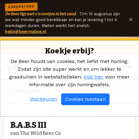
ZOMERSTAND
De Beer ligt met z'n voetjes in het zand.
T/m 10 augustus zijn
×
we wat minder goed bereikbaar en kan je levering 1 tot 4
werkdagen duren. Mailen werkt het snelst:
hello@beerinabox.nl
Ik heb een vraag
Contact
Inloggen
Koekje erbij?
De Beer houdt van cookies, het liefst met honing.
Zodat zijn site super werkt en om lekker te
grasduinen in webstatistieken.
Klik hier
voor meer
informatie over zijn honingwafels.
Navigatie
Voorkeuren
Cookies toestaan
IMPERIAL STOUT · THE WILD BEER CO
B.A.B.S III
van The Wild Beer Co