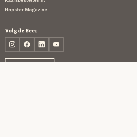
Kaarsbestellen.nl
Hopster Magazine
Volg de Beer
Ontdek jouw box
© 2013-2026 Beer in a Box BV