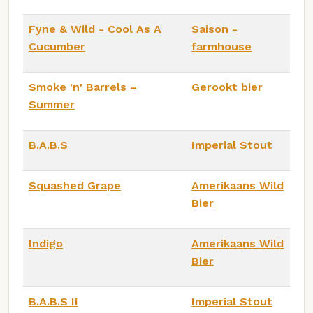
Fyne & Wild - Cool As A
Saison -
Cucumber
farmhouse
Smoke 'n' Barrels –
Gerookt bier
Summer
B.A.B.S
Imperial Stout
Squashed Grape
Amerikaans Wild
Bier
Indigo
Amerikaans Wild
Bier
B.A.B.S II
Imperial Stout