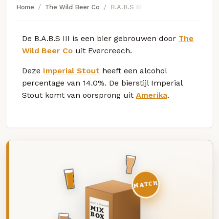
Home
The Wild Beer Co
B.A.B.S III
De B.A.B.S III is een bier gebrouwen door
The
Wild Beer Co
uit Evercreech.
Deze
Imperial Stout
heeft een alcohol
percentage van 14.0%. De bierstijl Imperial
Stout komt van oorsprong uit
Amerika
.
MATCH
DEZE MAAND
MIX
BOX