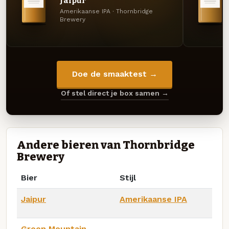
Jaipur
Amerikaanse IPA · Thornbridge
Brewery
Doe de smaaktest →
Of stel direct je box samen →
Andere bieren van Thornbridge
Brewery
Bier
Stijl
Jaipur
Amerikaanse IPA
Green Mountain