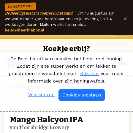
ZOMERSTAND
De Beer ligt met z'n voetjes in het zand.
T/m 10 augustus zijn
×
we wat minder goed bereikbaar en kan je levering 1 tot 4
werkdagen duren. Mailen werkt het snelst:
hello@beerinabox.nl
Ik heb een vraag
Contact
Inloggen
Koekje erbij?
De Beer houdt van cookies, het liefst met honing.
Zodat zijn site super werkt en om lekker te
grasduinen in webstatistieken.
Klik hier
voor meer
informatie over zijn honingwafels.
Navigatie
Voorkeuren
Cookies toestaan
DIPA · THORNBRIDGE BREWERY
Mango Halcyon IPA
van Thornbridge Brewery