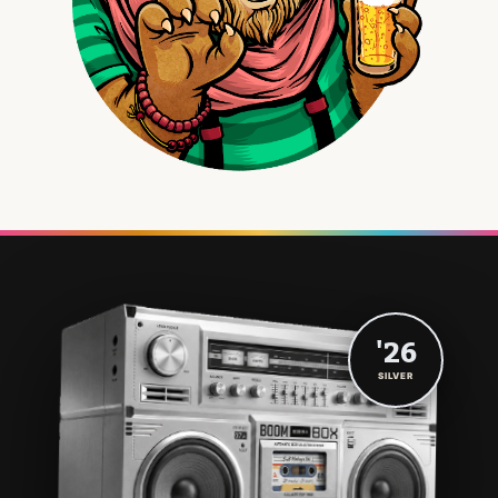
'26
SILVER