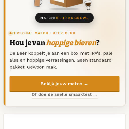
8 BIEREN
MATCH:
BITTER & GROWL
PERSONAL MATCH · BEER CLUB
Hou je van
hoppige bieren
?
De Beer koppelt je aan een box met IPA's, pale
ales en hoppige verrassingen. Geen standaard
pakket. Gewoon raak.
Bekijk jouw match →
Of doe de snelle smaaktest →