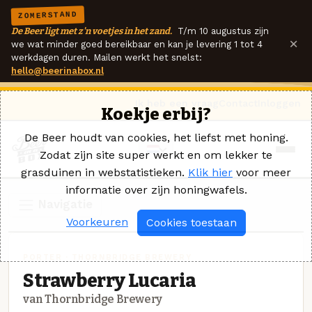
ZOMERSTAND
De Beer ligt met z'n voetjes in het zand.
T/m 10 augustus zijn
×
we wat minder goed bereikbaar en kan je levering 1 tot 4
werkdagen duren. Mailen werkt het snelst:
hello@beerinabox.nl
Ik heb een vraag
Contact
Inloggen
Koekje erbij?
De Beer houdt van cookies, het liefst met honing.
Zodat zijn site super werkt en om lekker te
grasduinen in webstatistieken.
Klik hier
voor meer
informatie over zijn honingwafels.
Navigatie
Voorkeuren
Cookies toestaan
PORTER · THORNBRIDGE BREWERY
Strawberry Lucaria
van Thornbridge Brewery