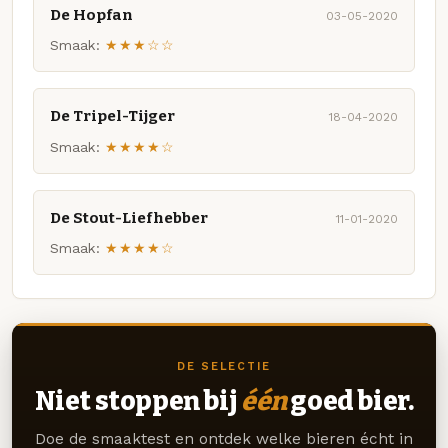
De Hopfan
03-05-2020
Smaak:
★★★☆☆
De Tripel-Tijger
18-04-2020
Smaak:
★★★★☆
De Stout-Liefhebber
11-01-2020
Smaak:
★★★★☆
DE SELECTIE
Niet stoppen bij
één
goed bier.
Doe de smaaktest en ontdek welke bieren écht in