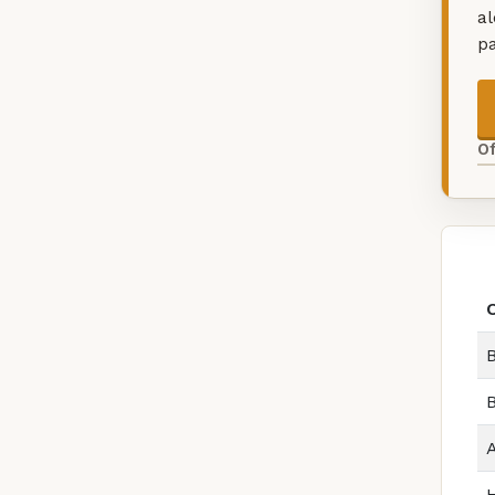
a
p
O
O
B