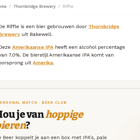
ome
Thornbridge Brewery
Riffle
De Riffle is een bier gebrouwen door
Thornbridge
Brewery
uit Bakewell.
Deze
Amerikaanse IPA
heeft een alcohol percentage
van 7.0%. De bierstijl Amerikaanse IPA komt van
oorsprong uit
Amerika
.
ERSONAL MATCH · BEER CLUB
Hou je van
hoppige
bieren
?
 Beer koppelt je aan een box met IPA's, pale