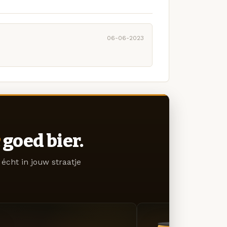
06-06-2023
goed bier.
écht in jouw straatje