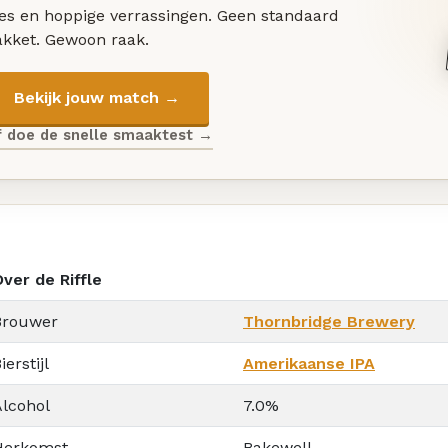
les en hoppige verrassingen. Geen standaard
akket. Gewoon raak.
Bekijk jouw match →
f doe de snelle smaaktest →
ver de Riffle
Brouwer
Thornbridge Brewery
ierstijl
Amerikaanse IPA
Alcohol
7.0%
Herkomst
Bakewell