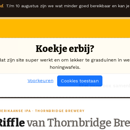
d.
T/m 10 augustus zijn we wat minder goed bereikbaar en kan je 
Koekje erbij?
dat zijn site super werkt en om lekker te grasduinen in we
honingwafels.
Voorkeuren
Cookies toestaan
Stel jouw box samen
MERIKAANSE IPA · THORNBRIDGE BREWERY
Riffle
van Thornbridge Br