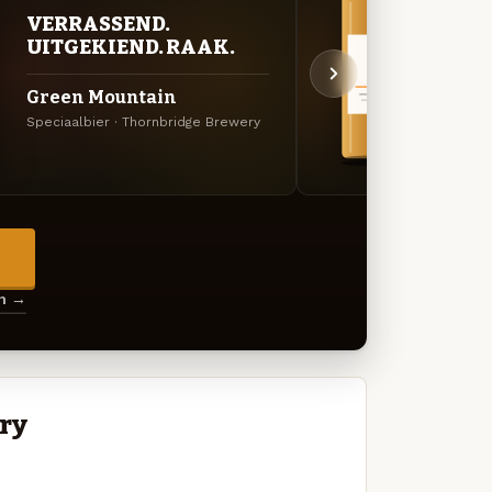
VERRASSEND.
BITT
UITGEKIEND. RAAK.
EXP
Green Mountain
Shel
Speciaalbier · Thornbridge Brewery
Engels
→
en →
ry