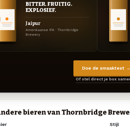
BITTER. FRUITIG.
EXPLOSIEF.
Jaipur
Amerikaanse IPA · Thornbridge
Brewery
Doe de smaaktest 
Of stel direct je box sam
ndere bieren van Thornbridge Brewe
ier
Stijl