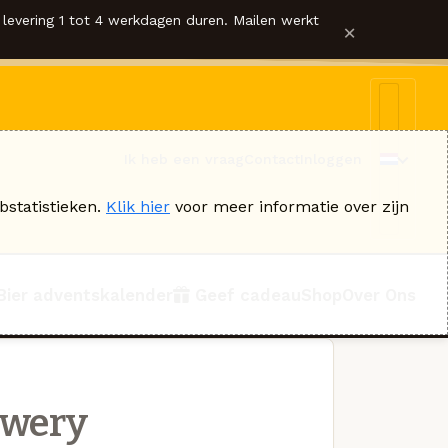
levering 1 tot 4 werkdagen duren. Mailen werkt
×
Ik heb een vraag
Contact
Inloggen
bstatistieken.
Klik hier
voor meer informatie over zijn
Bier adventskalender
Geef cadeau
Shop
Over Ons
ewery