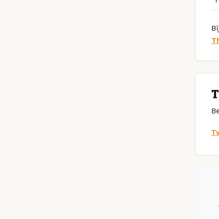
Bi
T
T
Be
Tw