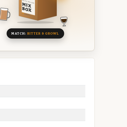
DEZE MAAND
MIX
BOX
8 BIEREN
MATCH:
BITTER & GROWL