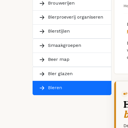
Brouwerijen
H
Bierproeverij organiseren
Bierstijlen
Smaakgroepen
Beer map
Bier glazen
Bieren
P
De