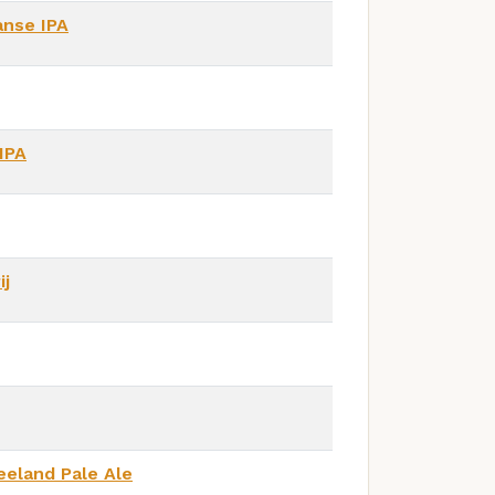
anse IPA
IPA
ij
eland Pale Ale