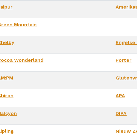
Jaipur
Amerika
Green Mountain
Shelby
Engelse 
Cocoa Wonderland
Porter
AM:PM
Glutenvr
Chiron
APA
Halcyon
DIPA
ipling
Nieuw Ze