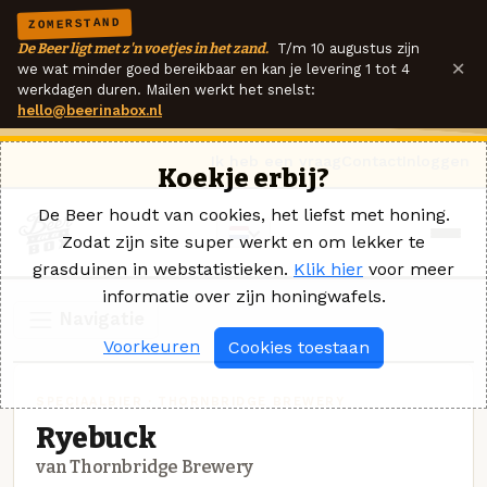
ZOMERSTAND
De Beer ligt met z'n voetjes in het zand.
T/m 10 augustus zijn
×
we wat minder goed bereikbaar en kan je levering 1 tot 4
werkdagen duren. Mailen werkt het snelst:
hello@beerinabox.nl
Ik heb een vraag
Contact
Inloggen
Koekje erbij?
De Beer houdt van cookies, het liefst met honing.
Zodat zijn site super werkt en om lekker te
grasduinen in webstatistieken.
Klik hier
voor meer
informatie over zijn honingwafels.
Navigatie
Voorkeuren
Cookies toestaan
SPECIAALBIER · THORNBRIDGE BREWERY
Ryebuck
van Thornbridge Brewery