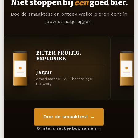
Niet stoppen bij
één
goed bier.
Doe de smaaktest en ontdek welke bieren écht in
jouw straatje liggen.
BITTER. FRUITIG.
EXPLOSIEF.
Jaipur
Amerikaanse IPA · Thornbridge
Brewery
Doe de smaaktest →
Of stel direct je box samen →