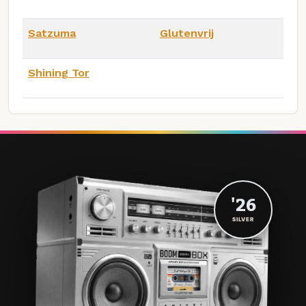
Satzuma
Glutenvrij
Shining Tor
'26
SILVER