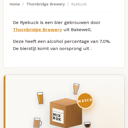
Home
Thornbridge Brewery
Ryebuck
De Ryebuck is een bier gebrouwen door
Thornbridge Brewery
uit Bakewell.
Deze
heeft een alcohol percentage van 7.0%.
De bierstijl komt van oorsprong uit
.
MATCH
DEZE MAAND
MIX
BOX
8 BIEREN