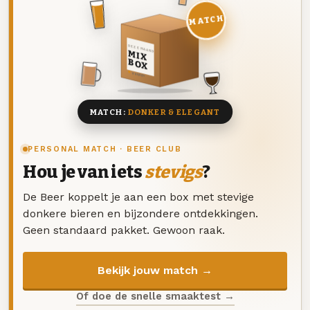
MATCH
DEZE MAAND
MIX
BOX
8 BIEREN
MATCH:
DONKER & ELEGANT
PERSONAL MATCH · BEER CLUB
Hou je van iets
stevigs
?
De Beer koppelt je aan een box met stevige
donkere bieren en bijzondere ontdekkingen.
Geen standaard pakket. Gewoon raak.
Bekijk jouw match →
Of doe de snelle smaaktest →