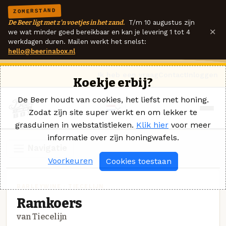
ZOMERSTAND
De Beer ligt met z'n voetjes in het zand.
T/m 10 augustus zijn
×
we wat minder goed bereikbaar en kan je levering 1 tot 4
werkdagen duren. Mailen werkt het snelst:
hello@beerinabox.nl
Ik heb een vraag
Contact
Inloggen
Koekje erbij?
De Beer houdt van cookies, het liefst met honing.
Zodat zijn site super werkt en om lekker te
grasduinen in webstatistieken.
Klik hier
voor meer
informatie over zijn honingwafels.
Navigatie
Voorkeuren
Cookies toestaan
BARLEYWINE · TIECELIJN
Ramkoers
van Tiecelijn