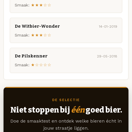
Smaak:
★★★☆☆
De Witbier-Wonder
14-01-2019
Smaak:
★★★☆☆
De Pilskenner
29-05-2018
Smaak:
★☆☆☆☆
DE SELECTIE
Niet stoppen bij
één
goed bier.
Doe de smaaktest en ontdek welke bieren écht in
jouw straatje liggen.