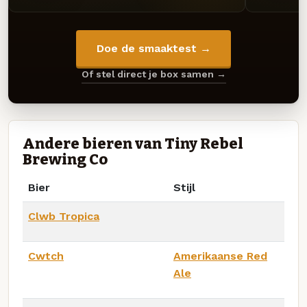
Doe de smaaktest →
Of stel direct je box samen →
Andere bieren van Tiny Rebel
Brewing Co
Bier
Stijl
Clwb Tropica
Cwtch
Amerikaanse Red
Ale