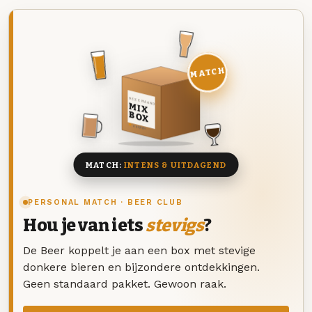
MATCH
DEZE MAAND
MIX
BOX
8 BIEREN
MATCH:
INTENS & UITDAGEND
PERSONAL MATCH · BEER CLUB
Hou je van iets
stevigs
?
De Beer koppelt je aan een box met stevige
donkere bieren en bijzondere ontdekkingen.
Geen standaard pakket. Gewoon raak.