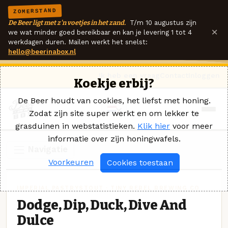
ZOMERSTAND
De Beer ligt met z'n voetjes in het zand.
T/m 10 augustus zijn
×
we wat minder goed bereikbaar en kan je levering 1 tot 4
werkdagen duren. Mailen werkt het snelst:
hello@beerinabox.nl
Ik heb een vraag
Contact
Inloggen
Koekje erbij?
De Beer houdt van cookies, het liefst met honing.
Zodat zijn site super werkt en om lekker te
grasduinen in webstatistieken.
Klik hier
voor meer
informatie over zijn honingwafels.
Navigatie
Voorkeuren
Cookies toestaan
IMPERIAL PASTRYSTOUT · TINY REBEL BREWING CO
Dodge, Dip, Duck, Dive And
Dulce