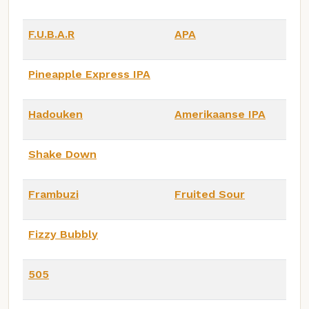
F.U.B.A.R
APA
Pineapple Express IPA
Hadouken
Amerikaanse IPA
Shake Down
Frambuzi
Fruited Sour
Fizzy Bubbly
505