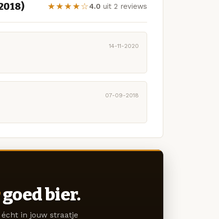
2018)
★★★★☆
4.0
uit 2 reviews
14-11-2020
07-09-2018
goed bier.
écht in jouw straatje