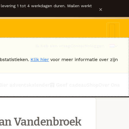
levering 1 tot 4 werkdagen duren. Mailen werkt
×
Ik heb een vraag
Contact
Inloggen
bstatistieken.
Klik hier
voor meer informatie over zijn
Bier adventskalender
Geef cadeau
Shop
Over Ons
an Vandenbroek