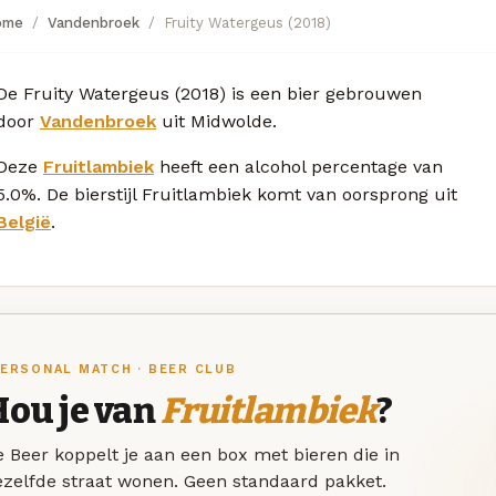
ome
Vandenbroek
Fruity Watergeus (2018)
De Fruity Watergeus (2018) is een bier gebrouwen
door
Vandenbroek
uit Midwolde.
Deze
Fruitlambiek
heeft een alcohol percentage van
5.0%. De bierstijl Fruitlambiek komt van oorsprong uit
België
.
ERSONAL MATCH · BEER CLUB
Hou je van
Fruitlambiek
?
 Beer koppelt je aan een box met bieren die in
ezelfde straat wonen. Geen standaard pakket.