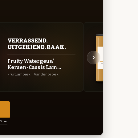
VERRASSEND.
VER
UITGEKIEND. RAAK.
UIT
Fruity Watergeus/
Quet
Kersen-Cassis Lam...
Fruitl
Fruitlambiek · Vandenbroek
→
en →