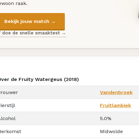
ewoon raak.
Bekijk jouw match →
f doe de snelle smaaktest →
Over de Fruity Watergeus (2018)
Brouwer
Vandenbroek
ierstijl
Fruitlambiek
Alcohol
5.0%
Herkomst
Midwolde