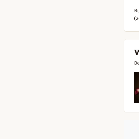
Bi
(
V
Be