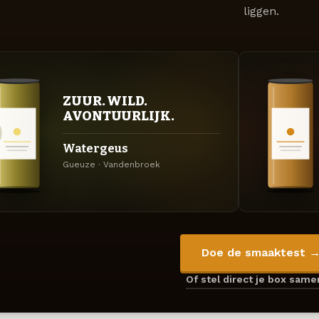
liggen.
ZUUR. WILD.
AVONTUURLIJK.
Watergeus
Gueuze · Vandenbroek
Doe de smaaktest 
Of stel direct je box sam