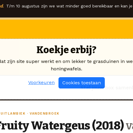
d.
T/m 10 augustus zijn we wat minder goed bereikbaar en kan je 
Koekje erbij?
dat zijn site super werkt en om lekker te grasduinen in we
honingwafels.
Voorkeuren
Cookies toestaan
Stel jouw box samen
RUITLAMBIEK · VANDENBROEK
Fruity Watergeus (2018)
v