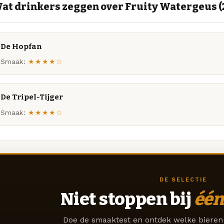
at drinkers zeggen over Fruity Watergeus (
De Hopfan
Smaak:
★★★★☆
De Tripel-Tijger
Smaak:
★★★★☆
DE SELECTIE
Niet stoppen bij
één
Doe de smaaktest en ontdek welke bieren 