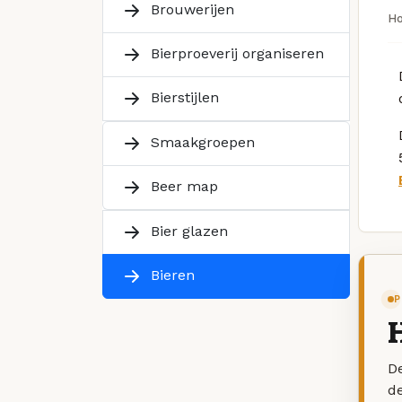
Brouwerijen
H
Bierproeverij organiseren
Bierstijlen
Smaakgroepen
Beer map
Bier glazen
Bieren
P
De
d