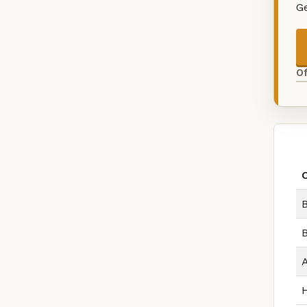
G
O
B