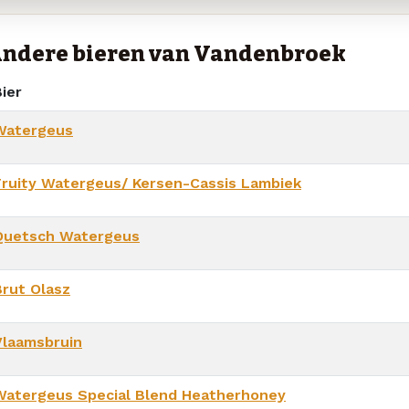
ndere bieren van Vandenbroek
ier
Watergeus
Fruity Watergeus/ Kersen-Cassis Lambiek
Quetsch Watergeus
Brut Olasz
Vlaamsbruin
Watergeus Special Blend Heatherhoney