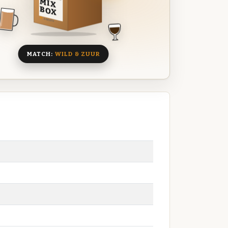
MIX
BOX
8 BIEREN
MATCH:
WILD & ZUUR