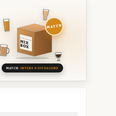
MATCH
DEZE MAAND
MIX
BOX
8 BIEREN
MATCH:
INTENS & UITDAGEND