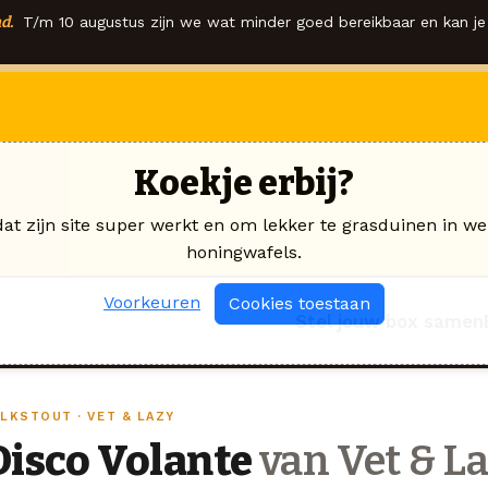
d.
T/m 10 augustus zijn we wat minder goed bereikbaar en kan je 
Koekje erbij?
dat zijn site super werkt en om lekker te grasduinen in we
honingwafels.
Voorkeuren
Cookies toestaan
Stel jouw box samen
ILKSTOUT · VET & LAZY
Disco Volante
van Vet & L