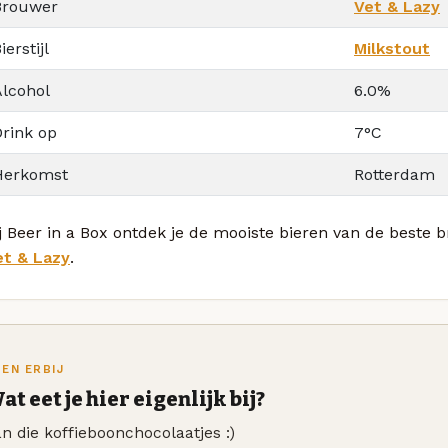
Brouwer
Vet & Lazy
ierstijl
Milkstout
Alcohol
6.0%
Drink op
7°C
Herkomst
Rotterdam
j Beer in a Box ontdek je de mooiste bieren van de beste 
et & Lazy
.
TEN ERBIJ
at eet je hier eigenlijk bij?
n die koffieboonchocolaatjes :)