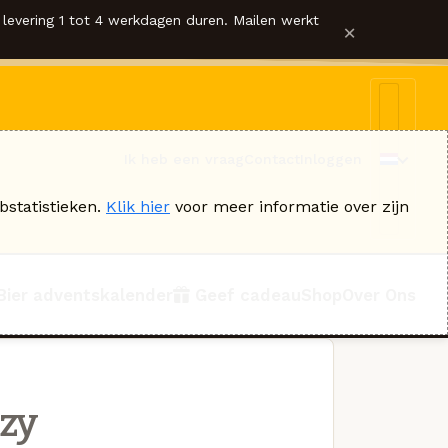
levering 1 tot 4 werkdagen duren. Mailen werkt
×
Ik heb een vraag
Contact
Inloggen
bstatistieken.
Klik hier
voor meer informatie over zijn
Bier adventskalender
Geef cadeau
Shop
Over Ons
azy