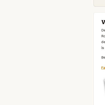
V
D
Ro
de
is
Be
F