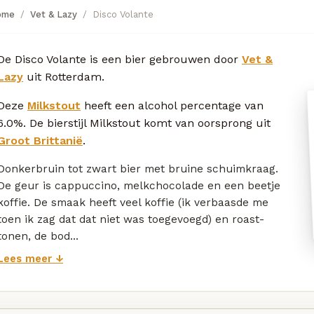
ome
Vet & Lazy
Disco Volante
De Disco Volante is een bier gebrouwen door
Vet &
Lazy
uit Rotterdam.
Deze
Milkstout
heeft een alcohol percentage van
6.0%. De bierstijl Milkstout komt van oorsprong uit
Groot Brittanië
.
Donkerbruin tot zwart bier met bruine schuimkraag.
De geur is cappuccino, melkchocolade en een beetje
koffie. De smaak heeft veel koffie (ik verbaasde me
toen ik zag dat dat niet was toegevoegd) en roast-
tonen, de bod...
Lees meer ↓