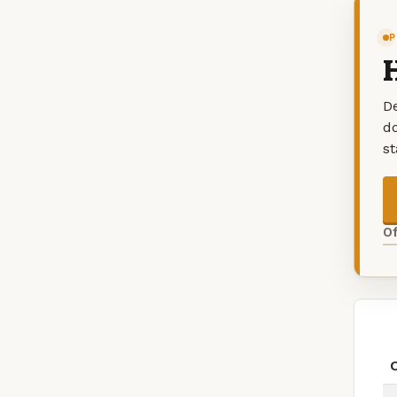
P
H
De
d
s
O