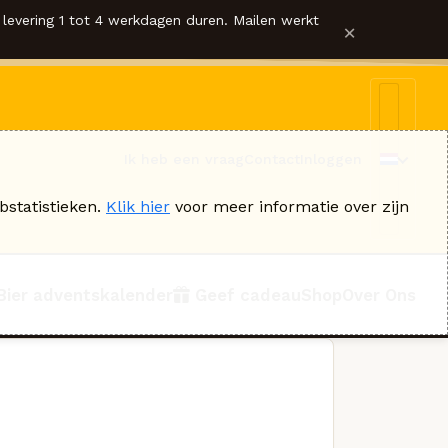
levering 1 tot 4 werkdagen duren. Mailen werkt
×
Ik heb een vraag
Contact
Inloggen
bstatistieken.
Klik hier
voor meer informatie over zijn
Bier adventskalender
Geef cadeau
Shop
Over Ons