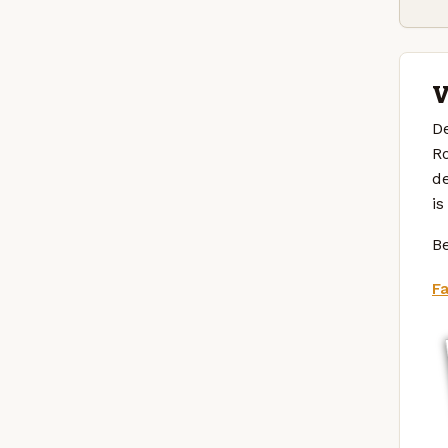
V
D
Ro
de
is
Be
F