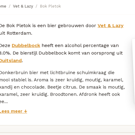
ome
Vet & Lazy
Bok Pletok
De Bok Pletok is een bier gebrouwen door
Vet & Lazy
uit Rotterdam.
Deze
Dubbelbock
heeft een alcohol percentage van
8.0%. De bierstijl Dubbelbock komt van oorsprong uit
Duitsland
.
Donkerbruin bier met lichtbruine schuimkraag die
mooi stabiel is. Aroma is zeer kruidig, moutig, karamel,
kandij en chocolade. Beetje citrus. De smaak is moutig,
karamel, zeer kruidig. Broodtonen. Afdronk heeft ook
ee...
Lees meer ↓