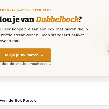
ERSONAL MATCH · BEER CLUB
Hou je van
Dubbelbock
?
 Beer koppelt je aan een box met bieren die in
ezelfde straat wonen. Geen standaard pakket.
ewoon raak.
Bekijk jouw match →
f doe de snelle smaaktest →
Over de Bok Pletok