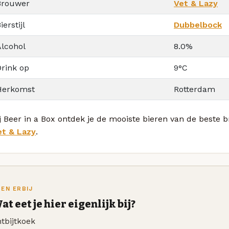
Brouwer
Vet & Lazy
ierstijl
Dubbelbock
Alcohol
8.0%
Drink op
9°C
Herkomst
Rotterdam
j Beer in a Box ontdek je de mooiste bieren van de beste 
et & Lazy
.
TEN ERBIJ
at eet je hier eigenlijk bij?
tbijtkoek