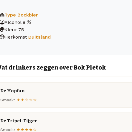
Type
Bockbier
Alcohol
8
Kleur
75
Herkomst
Duitsland
at drinkers zeggen over Bok Pletok
De Hopfan
Smaak:
★★☆☆☆
De Tripel-Tijger
Smaak:
★★★★☆