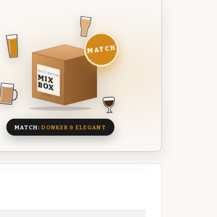
MATCH
DEZE MAAND
MIX
BOX
8 BIEREN
MATCH:
DONKER & ELEGANT