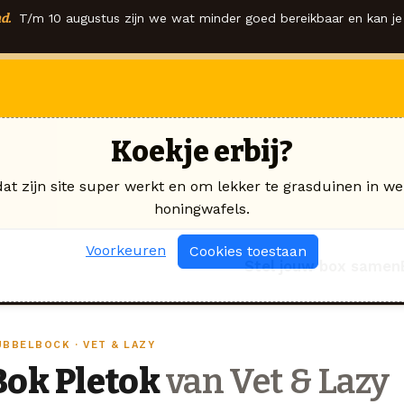
d.
T/m 10 augustus zijn we wat minder goed bereikbaar en kan je 
Koekje erbij?
dat zijn site super werkt en om lekker te grasduinen in we
honingwafels.
Voorkeuren
Cookies toestaan
Stel jouw box samen
UBBELBOCK · VET & LAZY
Bok Pletok
van Vet & Lazy