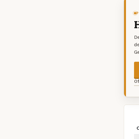
P
De
d
G
O