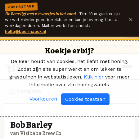
ZOMERSTAND
De Beer ligt met z'n voetjes in het zand.
T/m 10 augustus zijn
×
we wat minder goed bereikbaar en kan je levering 1 tot 4
werkdagen duren. Mailen werkt het snelst:
hello@beerinabox.nl
Ik heb een vraag
Contact
Inloggen
Koekje erbij?
De Beer houdt van cookies, het liefst met honing.
Zodat zijn site super werkt en om lekker te
grasduinen in webstatistieken.
Klik hier
voor meer
informatie over zijn honingwafels.
Navigatie
Voorkeuren
Cookies toestaan
PORTER · VISIBABA BREW CO
Bob Barley
van Visibaba Brew Co