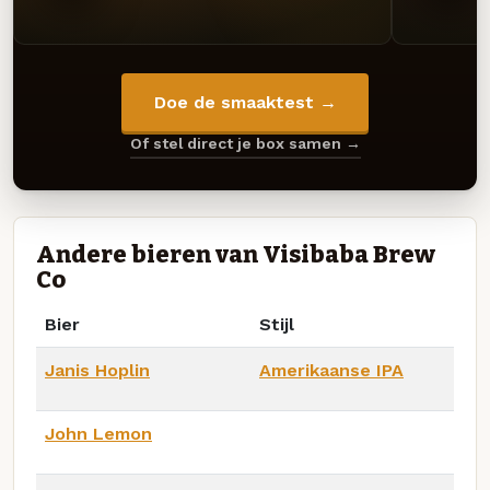
Doe de smaaktest →
Of stel direct je box samen →
Andere bieren van Visibaba Brew
Co
Bier
Stijl
Janis Hoplin
Amerikaanse IPA
John Lemon