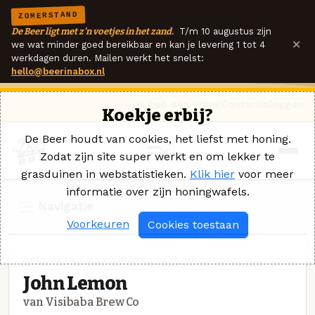
ZOMERSTAND
De Beer ligt met z'n voetjes in het zand.
T/m 10 augustus zijn
×
we wat minder goed bereikbaar en kan je levering 1 tot 4
werkdagen duren. Mailen werkt het snelst:
hello@beerinabox.nl
Ik heb een vraag
Contact
Inloggen
Koekje erbij?
De Beer houdt van cookies, het liefst met honing.
Zodat zijn site super werkt en om lekker te
grasduinen in webstatistieken.
Klik hier
voor meer
informatie over zijn honingwafels.
Navigatie
Voorkeuren
Cookies toestaan
SPECIAALBIER · VISIBABA BREW CO
John Lemon
van Visibaba Brew Co