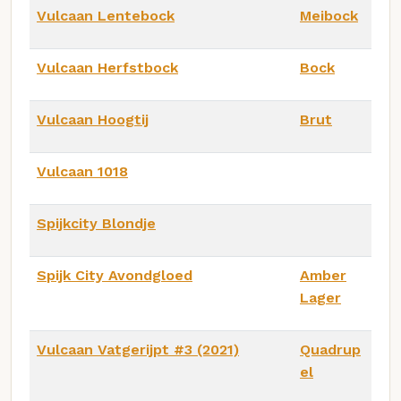
Vulcaan Lentebock
Meibock
Vulcaan Herfstbock
Bock
Vulcaan Hoogtij
Brut
Vulcaan 1018
Spijkcity Blondje
Spijk City Avondgloed
Amber
Lager
Vulcaan Vatgerijpt #3 (2021)
Quadrup
el