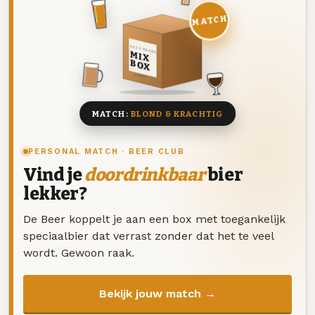
MATCH
DEZE MAAND
MIX
BOX
8 BIEREN
MATCH:
BLOND & KRACHTIG
PERSONAL MATCH · BEER CLUB
Vind je
doordrinkbaar
bier
lekker?
De Beer koppelt je aan een box met toegankelijk
speciaalbier dat verrast zonder dat het te veel
wordt. Gewoon raak.
Bekijk jouw match →