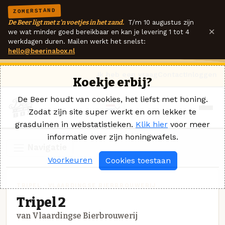
ZOMERSTAND
De Beer ligt met z'n voetjes in het zand.
T/m 10 augustus zijn
×
we wat minder goed bereikbaar en kan je levering 1 tot 4
werkdagen duren. Mailen werkt het snelst:
hello@beerinabox.nl
Ik heb een vraag
Contact
Inloggen
Koekje erbij?
De Beer houdt van cookies, het liefst met honing.
Zodat zijn site super werkt en om lekker te
grasduinen in webstatistieken.
Klik hier
voor meer
informatie over zijn honingwafels.
Navigatie
Voorkeuren
Cookies toestaan
TRIPEL · VLAARDINGSE BIERBROUWERIJ
Tripel 2
van Vlaardingse Bierbrouwerij