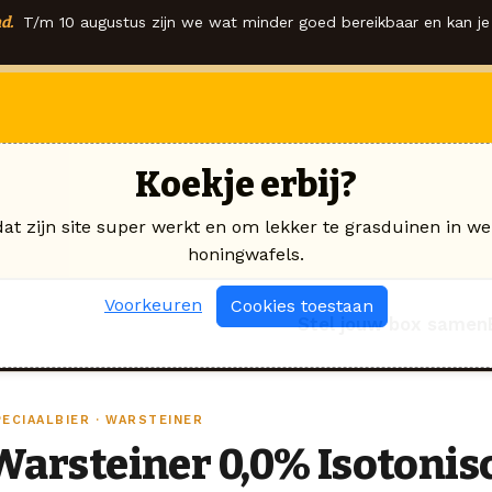
d.
T/m 10 augustus zijn we wat minder goed bereikbaar en kan je 
Koekje erbij?
dat zijn site super werkt en om lekker te grasduinen in we
honingwafels.
Voorkeuren
Cookies toestaan
Stel jouw box samen
PECIAALBIER · WARSTEINER
Warsteiner 0,0% Isotonis