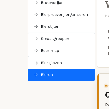
Brouwerijen
Bierproeverij organiseren
H
Bierstijlen
Smaakgroepen
Beer map
Bier glazen
Bieren
P
De