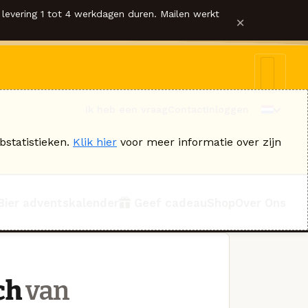
levering 1 tot 4 werkdagen duren. Mailen werkt
×
Ik heb een vraag
Contact
Inloggen
bstatistieken.
Klik hier
voor meer informatie over zijn
Bier adventskalender
Geef cadeau
Shop
Over Ons
ch
van