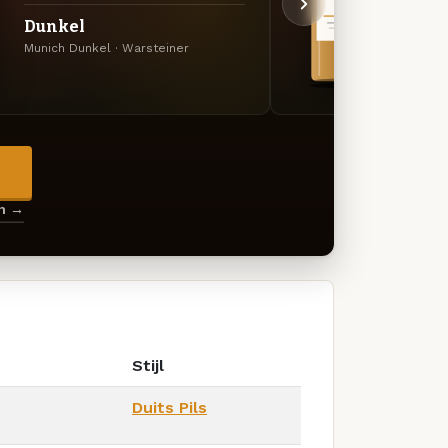
Wars
Dunkel
Okto
Munich Dunkel · Warsteiner
Oktobe
→
en →
Stijl
Duits Pils