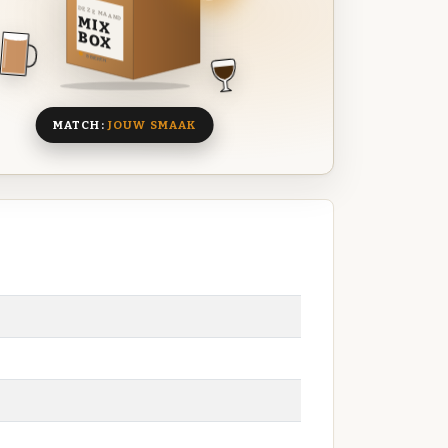
DEZE MAAND
MIX
BOX
8 BIEREN
MATCH:
JOUW SMAAK