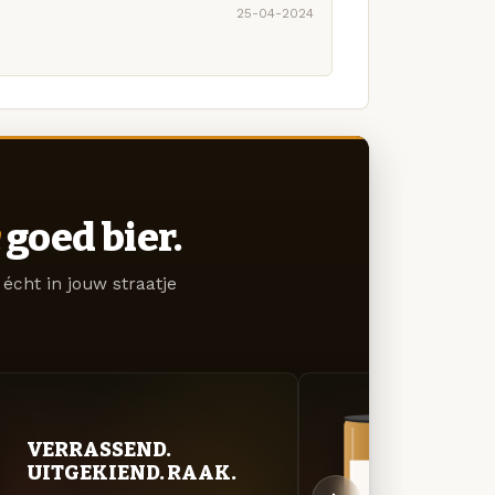
25-04-2024
goed bier.
écht in jouw straatje
VER
VERRASSEND.
UIT
UITGEKIEND. RAAK.