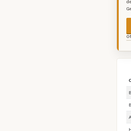
d
G
O
B