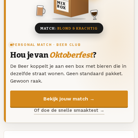
DEZE MAAND
MIX
BOX
8 BIEREN
MATCH:
BLOND & KRACHTIG
PERSONAL MATCH · BEER CLUB
Hou je van
Oktoberfest
?
De Beer koppelt je aan een box met bieren die in
dezelfde straat wonen. Geen standaard pakket.
Gewoon raak.
Bekijk jouw match →
Of doe de snelle smaaktest →