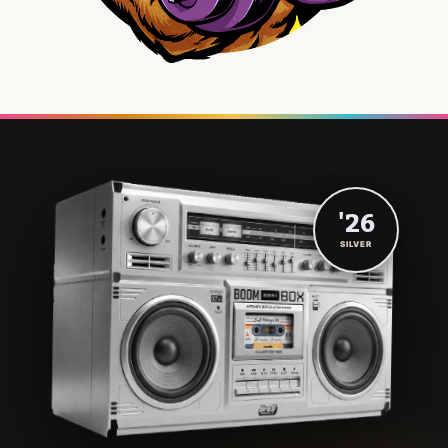
'26
SILVER