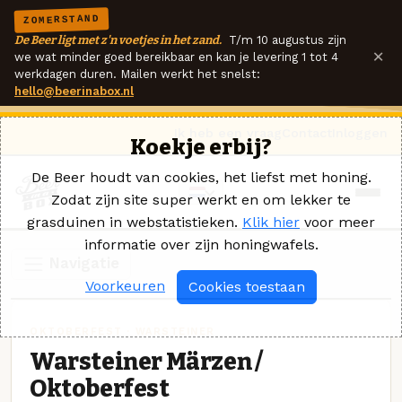
ZOMERSTAND
De Beer ligt met z'n voetjes in het zand.
T/m 10 augustus zijn
×
we wat minder goed bereikbaar en kan je levering 1 tot 4
werkdagen duren. Mailen werkt het snelst:
hello@beerinabox.nl
Ik heb een vraag
Contact
Inloggen
Koekje erbij?
De Beer houdt van cookies, het liefst met honing.
Zodat zijn site super werkt en om lekker te
grasduinen in webstatistieken.
Klik hier
voor meer
informatie over zijn honingwafels.
Navigatie
Voorkeuren
Cookies toestaan
OKTOBERFEST · WARSTEINER
Warsteiner Märzen /
Oktoberfest