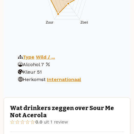
Type
Wild / ...
Alcohol
7
Kleur
51
Herkomst
Internationaal
Wat drinkers zeggen over Sour Me
Not Acerola
☆☆☆☆☆
0.0
uit 1 review