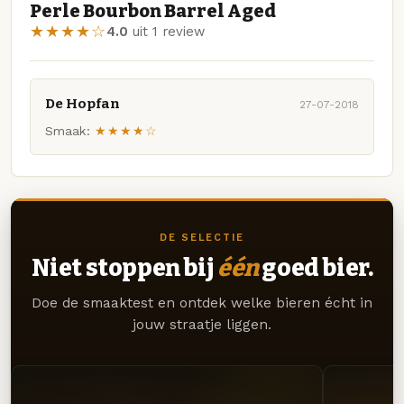
Perle Bourbon Barrel Aged
★★★★☆
4.0
uit 1 review
De Hopfan
27-07-2018
Smaak:
★★★★☆
DE SELECTIE
Niet stoppen bij
één
goed bier.
Doe de smaaktest en ontdek welke bieren écht in
jouw straatje liggen.