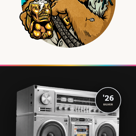
'26
SILVER