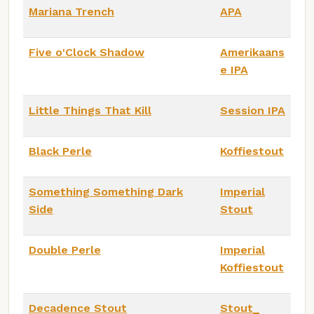
Mariana Trench
APA
Five o'Clock Shadow
Amerikaans
e IPA
Little Things That Kill
Session IPA
Black Perle
Koffiestout
Something Something Dark
Imperial
Side
Stout
Double Perle
Imperial
Koffiestout
Decadence Stout
Stout_