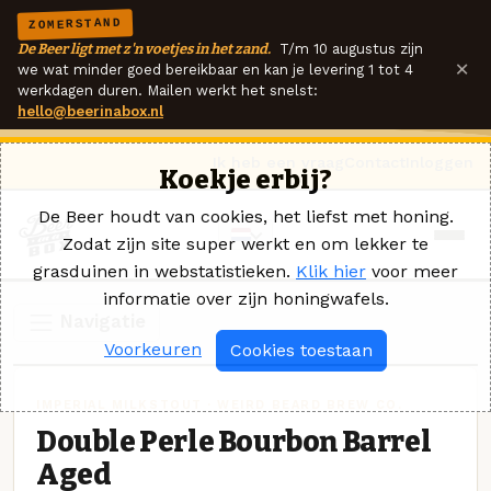
ZOMERSTAND
De Beer ligt met z'n voetjes in het zand.
T/m 10 augustus zijn
×
we wat minder goed bereikbaar en kan je levering 1 tot 4
werkdagen duren. Mailen werkt het snelst:
hello@beerinabox.nl
Ik heb een vraag
Contact
Inloggen
Koekje erbij?
De Beer houdt van cookies, het liefst met honing.
Zodat zijn site super werkt en om lekker te
grasduinen in webstatistieken.
Klik hier
voor meer
informatie over zijn honingwafels.
Navigatie
Voorkeuren
Cookies toestaan
IMPERIAL MILKSTOUT · WEIRD BEARD BREW CO.
Double Perle Bourbon Barrel
Aged