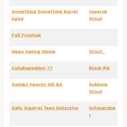
Something Something Barrel
Imperial
Aged
Stout
Full Frontaal
Hippy Hating Hippie
Stout_
Collabageddon '17
Black IPA
Sadako Heaven Hill BA
Dubbele
Stout
Sally Squirrel Teen Detective
Schwarzbie
r