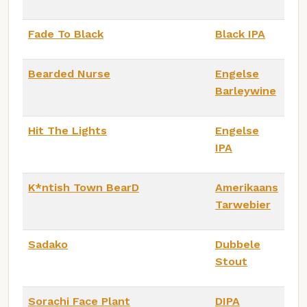
Fade To Black
Black IPA
Bearded Nurse
Engelse
Barleywine
Hit The Lights
Engelse
IPA
K*ntish Town BearD
Amerikaans
Tarwebier
Sadako
Dubbele
Stout
Sorachi Face Plant
DIPA