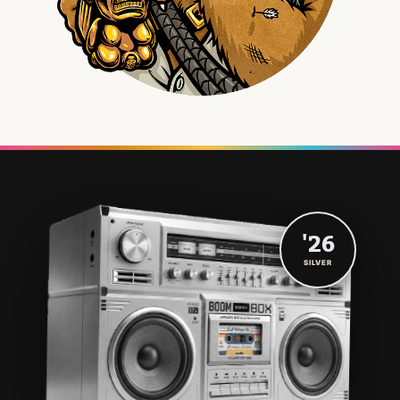
'26
SILVER