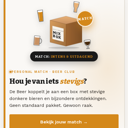
MATCH
DEZE MAAND
MIX
BOX
8 BIEREN
MATCH:
INTENS & UITDAGEND
PERSONAL MATCH · BEER CLUB
Hou je van iets
stevigs
?
De Beer koppelt je aan een box met stevige
donkere bieren en bijzondere ontdekkingen.
Geen standaard pakket. Gewoon raak.
Bekijk jouw match →