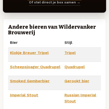
Of stel direct je box samen →
Andere bieren van Wildervanker
Brouwerij
Bier
Stijl
Klokje Breuer Tripel
Tripel
Scheepsjoager Quadrupel
Quadrupel
Smoked Gemberbier
Gerookt bier
Imperial Stout
Russian Imperial
Stout