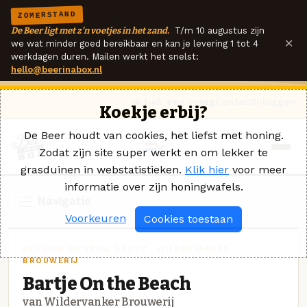
ZOMERSTAND
De Beer ligt met z'n voetjes in het zand.
T/m 10 augustus zijn
×
we wat minder goed bereikbaar en kan je levering 1 tot 4
werkdagen duren. Mailen werkt het snelst:
hello@beerinabox.nl
Ik heb een vraag
Contact
Inloggen
Koekje erbij?
De Beer houdt van cookies, het liefst met honing.
Zodat zijn site super werkt en om lekker te
grasduinen in webstatistieken.
Klik hier
voor meer
informatie over zijn honingwafels.
Navigatie
Voorkeuren
Cookies toestaan
RUSSIAN IMPERIAL STOUT · WILDERVANKER
BROUWERIJ
Bartje On the Beach
van Wildervanker Brouwerij