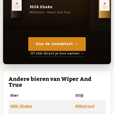
Milk Shake
Milkstout · Wiper And True
Doe de smaaktest →
Of stel direct je box samen →
Andere bieren van Wiper And
True
Bier
Stijl
Milk Shake
Milkstout