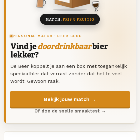
8 BIEREN
MATCH:
FRIS & FRUITIG
PERSONAL MATCH · BEER CLUB
Vind je
doordrinkbaar
bier
lekker?
De Beer koppelt je aan een box met toegankelijk
speciaalbier dat verrast zonder dat het te veel
wordt. Gewoon raak.
Bekijk jouw match →
Of doe de snelle smaaktest →