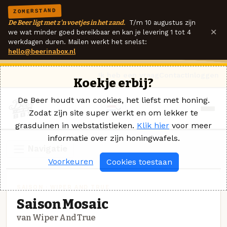
ZOMERSTAND
De Beer ligt met z'n voetjes in het zand.
T/m 10 augustus zijn
×
we wat minder goed bereikbaar en kan je levering 1 tot 4
werkdagen duren. Mailen werkt het snelst:
hello@beerinabox.nl
Ik heb een vraag
Contact
Inloggen
Koekje erbij?
De Beer houdt van cookies, het liefst met honing.
Zodat zijn site super werkt en om lekker te
grasduinen in webstatistieken.
Klik hier
voor meer
informatie over zijn honingwafels.
Navigatie
Voorkeuren
Cookies toestaan
SAISON · WIPER AND TRUE
Saison Mosaic
van Wiper And True