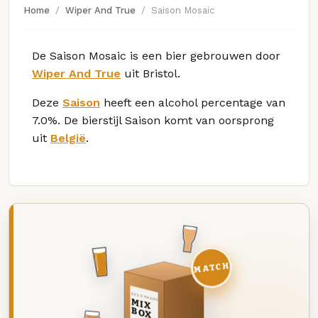
Home
Wiper And True
Saison Mosaic
De Saison Mosaic is een bier gebrouwen door
Wiper And True
uit Bristol.
Deze
Saison
heeft een alcohol percentage van
7.0%. De bierstijl Saison komt van oorsprong
uit
België
.
MATCH
DEZE MAAND
MIX
BOX