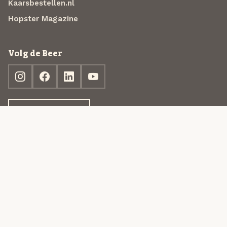
Kaarsbestellen.nl
Hopster Magazine
Volg de Beer
Ontdek jouw box
© 2013-2026 Beer in a Box BV