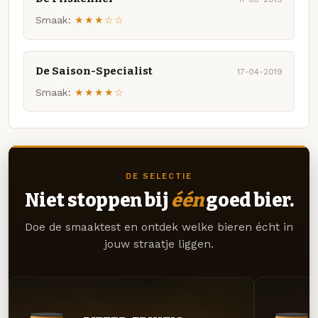
Smaak:
★★★☆☆
De Saison-Specialist
17-04-2019
Smaak:
★★★★☆
DE SELECTIE
Niet stoppen bij
één
goed bier.
Doe de smaaktest en ontdek welke bieren écht in
jouw straatje liggen.