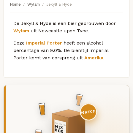
Home
Wylam
Jekyll & Hyde
De Jekyll & Hyde is een bier gebrouwen door
Wylam
uit Newcastle upon Tyne.
Deze
Imperial Porter
heeft een alcohol
percentage van 9.0%. De bierstijl Imperial
Porter komt van oorsprong uit
Amerika
.
MATCH
DEZE MAAND
MIX
BOX