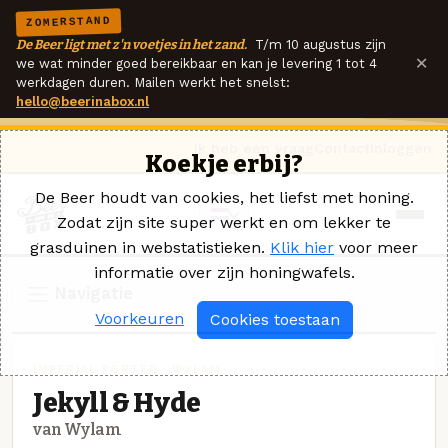
ZOMERSTAND
De Beer ligt met z'n voetjes in het zand.
T/m 10 augustus zijn
×
we wat minder goed bereikbaar en kan je levering 1 tot 4
werkdagen duren. Mailen werkt het snelst:
hello@beerinabox.nl
Ik heb een vraag
Contact
Inloggen
Koekje erbij?
De Beer houdt van cookies, het liefst met honing.
Zodat zijn site super werkt en om lekker te
grasduinen in webstatistieken.
Klik hier
voor meer
informatie over zijn honingwafels.
Navigatie
Voorkeuren
Cookies toestaan
IMPERIAL PORTER · WYLAM
Jekyll & Hyde
van Wylam