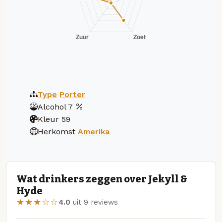
Type
Porter
Alcohol
7
Kleur
59
Herkomst
Amerika
Wat drinkers zeggen over Jekyll &
Hyde
★★★☆☆
4.0
uit 9 reviews