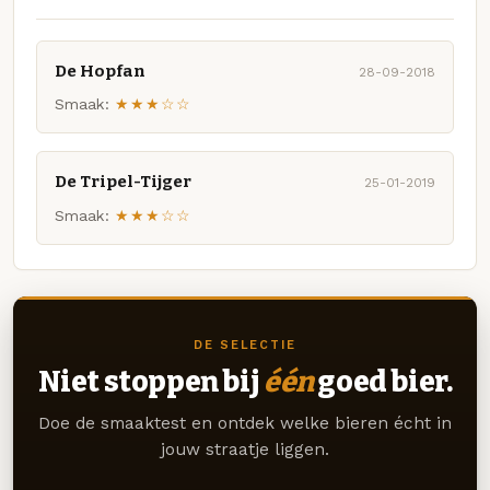
De Hopfan
28-09-2018
Smaak:
★★★☆☆
De Tripel-Tijger
25-01-2019
Smaak:
★★★☆☆
DE SELECTIE
Niet stoppen bij
één
goed bier.
Doe de smaaktest en ontdek welke bieren écht in
jouw straatje liggen.