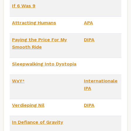
If 6 Was 9
Attracting Humans
APA
Paying the Price For My
DIPA
Smooth Ride
Sleepwalking Into Dystopia
WxY⁴
Internationale
IPA
Verdieping Nil
DIPA
In Defiance of Gravity