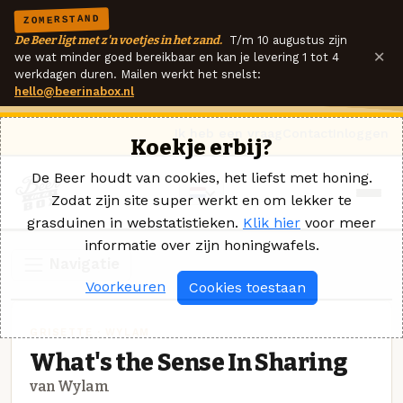
ZOMERSTAND
De Beer ligt met z'n voetjes in het zand.
T/m 10 augustus zijn
×
we wat minder goed bereikbaar en kan je levering 1 tot 4
werkdagen duren. Mailen werkt het snelst:
hello@beerinabox.nl
Ik heb een vraag
Contact
Inloggen
Koekje erbij?
De Beer houdt van cookies, het liefst met honing.
Zodat zijn site super werkt en om lekker te
grasduinen in webstatistieken.
Klik hier
voor meer
informatie over zijn honingwafels.
Navigatie
Voorkeuren
Cookies toestaan
GRISETTE · WYLAM
What's the Sense In Sharing
van Wylam