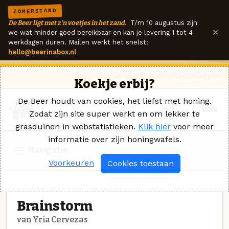
ZOMERSTAND
De Beer ligt met z'n voetjes in het zand.
T/m 10 augustus zijn
×
we wat minder goed bereikbaar en kan je levering 1 tot 4
werkdagen duren. Mailen werkt het snelst:
hello@beerinabox.nl
Ik heb een vraag
Contact
Inloggen
Koekje erbij?
De Beer houdt van cookies, het liefst met honing.
Zodat zijn site super werkt en om lekker te
grasduinen in webstatistieken.
Klik hier
voor meer
informatie over zijn honingwafels.
Navigatie
Voorkeuren
Cookies toestaan
GLUTENVRIJ · YRIA CERVEZAS
Brainstorm
van Yria Cervezas