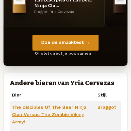
Ninja Cla...
Braggot · Yria Cervezas
Doe de smaaktest →
Of stel direct je box samen →
Andere bieren van Yria Cervezas
Bier
Stijl
The Disciples Of The Beer Ninja
Braggot
Clan Versus The Zombie Viking
Army!