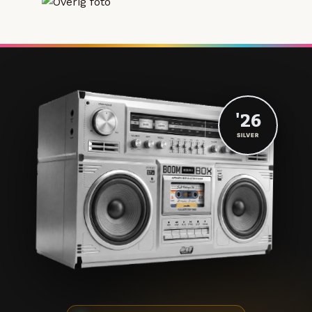
'26
SILVER