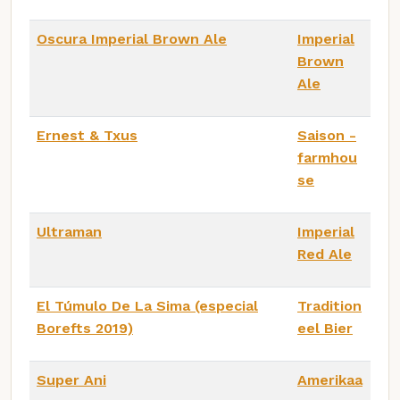
Oscura Imperial Brown Ale
Imperial
Brown
Ale
Ernest & Txus
Saison -
farmhou
se
Ultraman
Imperial
Red Ale
El Túmulo De La Sima (especial
Tradition
Borefts 2019)
eel Bier
Super Ani
Amerikaa