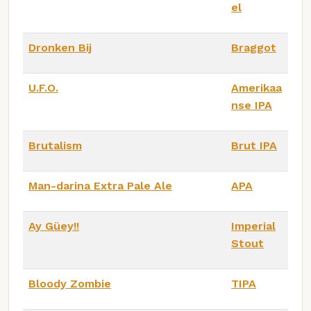
el
Dronken Bij
Braggot
U.F.O.
Amerikaa
nse IPA
Brutalism
Brut IPA
Man-darina Extra Pale Ale
APA
Ay Güey!!
Imperial
Stout
Bloody Zombie
TIPA