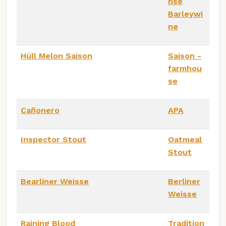
nse
Barleywi
ne
Hüll Melon Saison
Saison -
farmhou
se
Cañonero
APA
Inspector Stout
Oatmeal
Stout
Bearliner Weisse
Berliner
Weisse
Raining Blood
Tradition