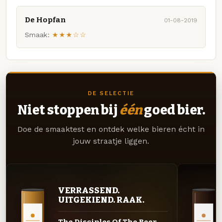
De Hopfan
01-08-2019
Smaak:
★★★☆☆
DE SELECTIE
Niet stoppen bij
één
goed bier.
Doe de smaaktest en ontdek welke bieren écht in
jouw straatje liggen.
VERRASSEND.
UITGEKIEND. RAAK.
The Disciples Of The Beer